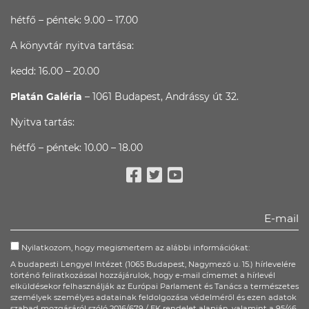
hétfő – péntek: 9.00 – 17.00
A könyvtár nyitva tartása:
kedd: 16.00 – 20.00
Platán Galéria
– 1061 Budapest, Andrássy út 32.
Nyitva tartás:
hétfő – péntek: 10.00 – 18.00
Facebook
Twitter
Youtube
Nyilatkozom, hogy megismertem az alábbi információkat:
A budapesti Lengyel Intézet (1065 Budapest, Nagymező u. 15.) hírlevelére
történő feliratkozással hozzájárulok, hogy e-mail címemet a hírlevél
elküldésekor felhasználják az Európai Parlament és Tanács a természetes
személyek személyes adatainak feldolgozása védelméről és ezen adatok
szabad mozgásáról szóló 2016/679 / EK rendelet alapján, valamint a 95/46