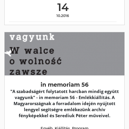
14
10.2016
in memoriam 56
"A szabadságért folytatott harcban mindig együtt
vagyunk" - in memoriam 56 - Emlékkiállítás. A
Magyarországnak a forradalom idején nyújtott
lengyel segítségre emlékezünk archív
fényképekkel és Serediuk Péter műveivel.
Egyéb
,
Kiállítás
,
Program