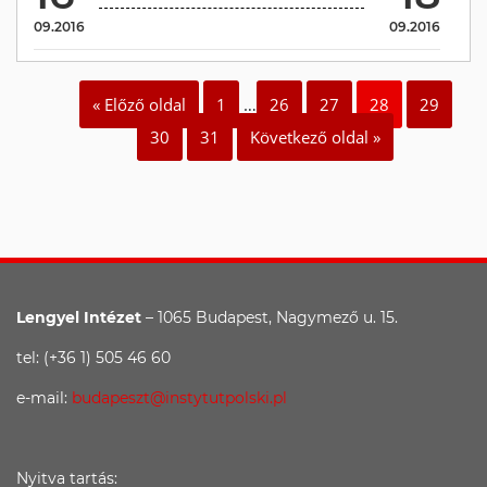
09.2016
09.2016
« Előző oldal
1
…
26
27
28
29
30
31
Következő oldal »
Lengyel Intézet
– 1065 Budapest, Nagymező u. 15.
tel: (+36 1) 505 46 60
e-mail:
budapeszt@instytutpolski.pl
Nyitva tartás: