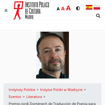
Duża
A
Średnia
A
Domyślna
A
Rozmiar czcionk
Wersja kon
MENU
Sear
Instytuty Polskie
>
Instytut Polski w Madrycie
>
Eventos
>
Literatura
>
Premio Jordi Domènech de Traducción de Poesía para