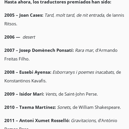
Hasta ahora, los traductores premiados han sido:
2005 – Joan Cases:
Tard, molt tard, de nit entrada,
de Iannis
Ritsos.
2006 —
desert
2007 – Josep Domènech Ponsatí:
Rara mar
, d’Armando
Freitas Filho.
2008 – Eusebi Ayensa:
Esborranys i poemes inacabats,
de
Konstantinos Kavafis.
2009 – Isidor Marí:
Vents
, de Saint-John Perse.
2010 – Txema Martínez:
Sonets
, de William Shakespeare.
2011 – Antoni Xumet Rosselló:
Gravitacions
, d’António