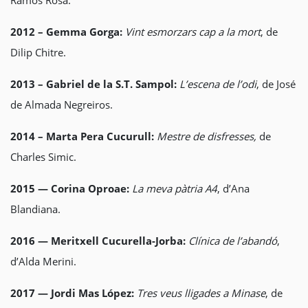
Ramos Rosa.
2012 – Gemma Gorga:
Vint esmorzars cap a la mort
, de
Dilip Chitre.
2013 – Gabriel de la S.T. Sampol:
L’escena de l’odi
, de José
de Almada Negreiros.
2014 – Marta Pera Cucurull:
Mestre de disfresses,
de
Charles Simic.
2015 — Corina Oproae:
La meva pàtria A4
, d’Ana
Blandiana.
2016 — Meritxell Cucurella-Jorba:
Clínica de l’abandó
,
d’Alda Merini.
2017
— Jordi Mas López:
Tres veus lligades a Minase
, de