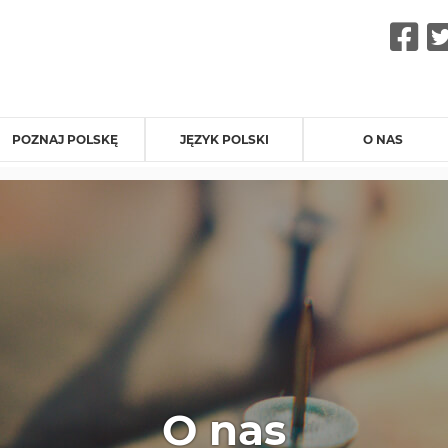
F
POZNAJ POLSKĘ
JĘZYK POLSKI
O NAS
O nas