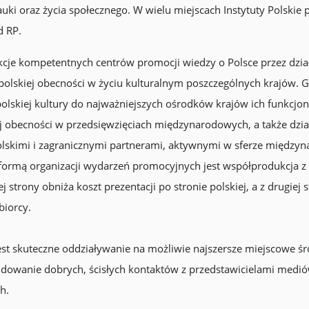
nauki oraz życia społecznego. W wielu miejscach Instytuty Polskie 
d RP.
unkcje kompetentnych centrów promocji wiedzy o Polsce przez dzia
polskiej obecności w życiu kulturalnym poszczególnych krajów.
olskiej kultury do najważniejszych ośrodków krajów ich funkcjo
ej obecności w przedsięwzięciach międzynarodowych, a także dzia
olskimi i zagranicznymi partnerami, aktywnymi w sferze międz
zą formą organizacji wydarzeń promocyjnych jest współprodukcja
ej strony obniża koszt prezentacji po stronie polskiej, a z drugie
iorcy.
jest skuteczne oddziaływanie na możliwie najszersze miejscowe ś
Budowanie dobrych, ścisłych kontaktów z przedstawicielami medió
h.