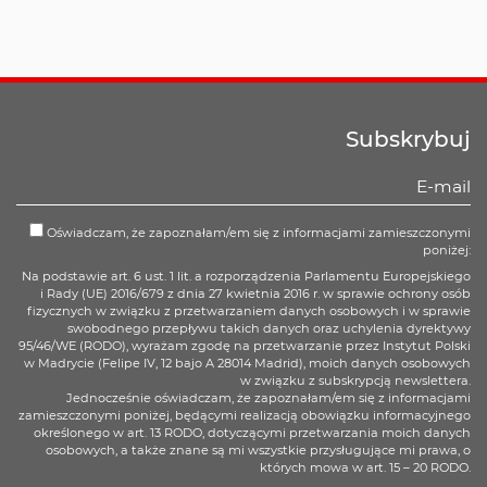
Subskrybuj
Oświadczam, że zapoznałam/em się z informacjami zamieszczonymi
poniżej:
Na podstawie art. 6 ust. 1 lit. a rozporządzenia Parlamentu Europejskiego
i Rady (UE) 2016/679 z dnia 27 kwietnia 2016 r. w sprawie ochrony osób
fizycznych w związku z przetwarzaniem danych osobowych i w sprawie
swobodnego przepływu takich danych oraz uchylenia dyrektywy
95/46/WE (RODO), wyrażam zgodę na przetwarzanie przez Instytut Polski
w Madrycie (Felipe IV, 12 bajo A 28014 Madrid), moich danych osobowych
w związku z subskrypcją newslettera.
Jednocześnie oświadczam, że zapoznałam/em się z informacjami
zamieszczonymi poniżej, będącymi realizacją obowiązku informacyjnego
określonego w art. 13 RODO, dotyczącymi przetwarzania moich danych
osobowych, a także znane są mi wszystkie przysługujące mi prawa, o
których mowa w art. 15 – 20 RODO.