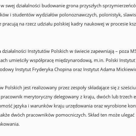
ą w swej działalności budowanie grona przyszłych sprzymierzeńcó
ków i studentów wydziałów polonoznawczych, polonistyk, slawis
 pracują na rzecz udziału polskiej kadry naukowej w procesie ksz
a działalności Instytutów Polskich w świecie zapewniają – poza M
iach umieściły współpracę międzynarodową, m.in. Polski Instytut 
Narodowy Instytut Fryderyka Chopina oraz Instytut Adama Mickiewi
w Polskich jest realizowany przez zespoły składające się z sześc
n pracownik merytoryczny delegowany z kraju, dwóch lub trzech
jomość języka i warunków kraju urzędowania oraz wyrobione ko
 także dwóch pracowników pomocniczych. Skład ten może ulegać
nkowania.