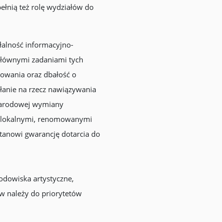
pełnią też rolę wydziałów do
łalność informacyjno-
 Głównymi zadaniami tych
nowania oraz dbałość o
łanie na rzecz nawiązywania
ynarodowej wymiany
 z lokalnymi, renomowanymi
j stanowi gwarancję dotarcia do
rodowiska artystyczne,
w należy do priorytetów