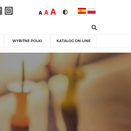
Duża
A
Średnia
A
Domyślna
A
Rozmiar czcionki
Wersja kontrastowa
Search …
acebook
Twitter
Instagram
WYBITNE POLKI
KATALOG ON-LINE