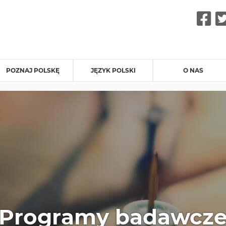
F
POZNAJ POLSKĘ
JĘZYK POLSKI
O NAS
Programy badawcz