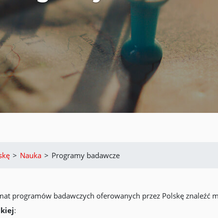
skę
>
Nauka
>
Programy badawcze
emat programów badawczych oferowanych przez Polskę znaleźć m
kiej
: