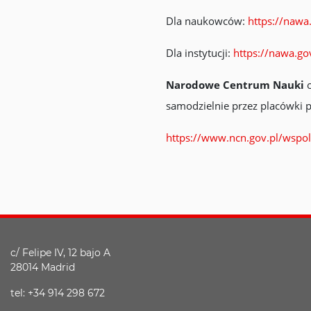
Dla naukowców:
https://nawa
Dla instytucji:
https://nawa.gov
Narodowe Centrum Nauki
o
samodzielnie przez placówki p
https://www.ncn.gov.pl/wspol
c/ Felipe IV, 12 bajo A
28014 Madrid
tel: +34 914 298 672