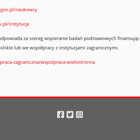
.gov.pl/naukowcy
.pl/instytucje
dpowiada za szereg wspieranie badań podstawowych finansując
olskie lub we współpracy z instytucjami zagranicznymi.
praca-zagraniczna/wspolpraca-wielostronna
Facebook
Twitter
Instagram