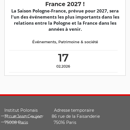
France 2027 !
La Saison Pologne-France, prévue pour 2027, sera
l'un des événements les plus importants dans les
relations entre la Pologne et la France dans les
années à venir.
Événements
,
Patrimoine & société
17
02.2026
Institut Polonais Adresse temporaire
̶3̶1̶ ̶r̶u̶e̶ ̶J̶e̶a̶n̶ ̶G̶o̶u̶j̶o̶n̶ ̶ 86 rue de la Faisanderie
̶7̶5̶0̶0̶8̶ ̶P̶a̶r̶i̶s̶ 75016 Paris