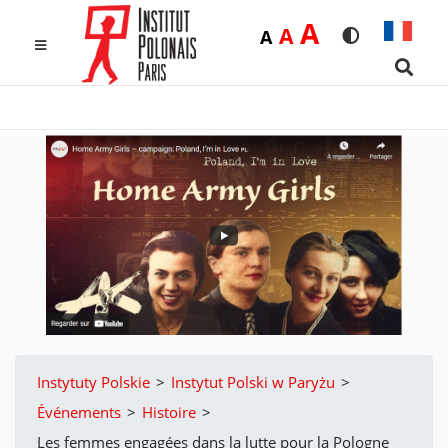
Duża
A
Średnia
A
Domyślna
A
Rozmiar czcio
Wersja k
MENU
Searc
Instytuty Polskie
>
Instytut Polski w Paryżu
>
Événements
>
Histoire
>
Les femmes engagées dans la lutte pour la Pologne