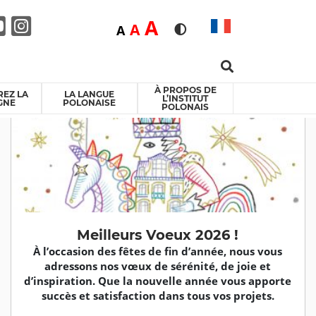
Duża
A
Średnia
A
Domyślna
A
Rozmiar czcionki
Wersja kontrastowa
Search …
ebook
itter
Youtube
Instagram
À PROPOS DE
EZ LA
LA LANGUE
L’INSTITUT
GNE
POLONAISE
POLONAIS
Meilleurs Voeux 2026 !
À l’occasion des fêtes de fin d’année, nous vous
adressons nos vœux de sérénité, de joie et
d’inspiration. Que la nouvelle année vous apporte
succès et satisfaction dans tous vos projets.