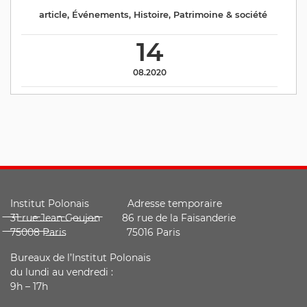
article
,
Événements
,
Histoire
,
Patrimoine & société
14
08.2020
Institut Polonais Adresse temporaire
̶3̶1̶ ̶r̶u̶e̶ ̶J̶e̶a̶n̶ ̶G̶o̶u̶j̶o̶n̶ ̶ 86 rue de la Faisanderie
̶7̶5̶0̶0̶8̶ ̶P̶a̶r̶i̶s̶ 75016 Paris
Bureaux de l’Institut Polonais
du lundi au vendredi :
9h – 17h