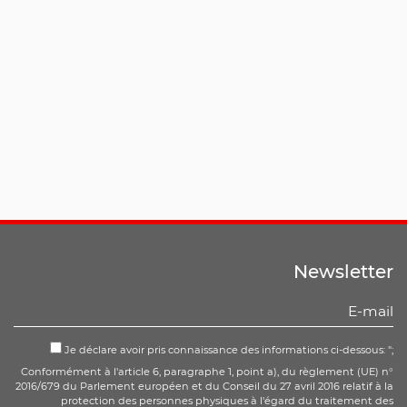
Newsletter
Je déclare avoir pris connaissance des informations ci-dessous: ";
Conformément à l'article 6, paragraphe 1, point a), du règlement (UE) n°
2016/679 du Parlement européen et du Conseil du 27 avril 2016 relatif à la
protection des personnes physiques à l'égard du traitement des