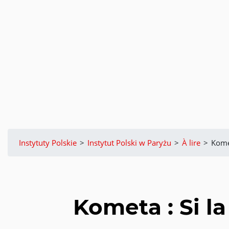
Instytuty Polskie
>
Instytut Polski w Paryżu
>
À lire
>
Komet
Kometa : Si l