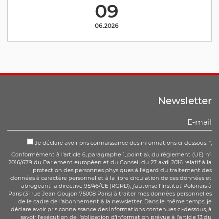
09
06.2026
Newsletter
Je déclare avoir pris connaissance des informations ci-dessous: ";
Conformément à l'article 6, paragraphe 1, point a), du règlement (UE) n°
2016/679 du Parlement européen et du Conseil du 27 avril 2016 relatif à la
protection des personnes physiques à l'égard du traitement des
données à caractère personnel et à la libre circulation de ces données et
abrogeant la directive 95/46/CE (RGPD), j'autorise l'Institut Polonais à
Paris (31 rue Jean Goujon 75008 Paris) à traiter mes données personnelles
de le cadre de l'abonnement à la newsletter. Dans le même temps, je
déclare avoir pris connaissance des informations contenues ci-dessous, à
savoir l'exécution de l'obligation d'information prévue à l'article 13 du