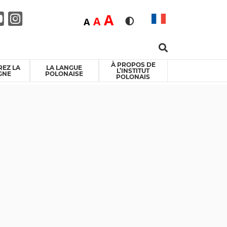
Duża
A
Średnia
A
Domyślna
A
Rozmiar czcionki
Wersja kontrastowa
Search …
ebook
itter
Youtube
Instagram
À PROPOS DE
EZ LA
LA LANGUE
L’INSTITUT
GNE
POLONAISE
POLONAIS