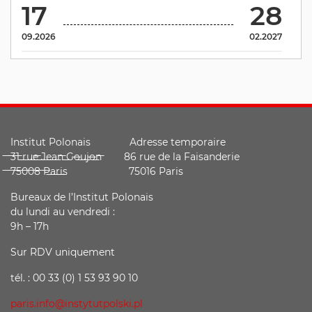
17
28
09.2026
02.2027
Institut Polonais Adresse temporaire
̶3̶1̶ ̶r̶u̶e̶ ̶J̶e̶a̶n̶ ̶G̶o̶u̶j̶o̶n̶ ̶ 86 rue de la Faisanderie
̶7̶5̶0̶0̶8̶ ̶P̶a̶r̶i̶s̶ 75016 Paris
Bureaux de l’Institut Polonais
du lundi au vendredi :
9h – 17h
Sur RDV uniquement
tél. : 00 33 (0) 1 53 93 90 10
paris.info@instytutpolski.pl