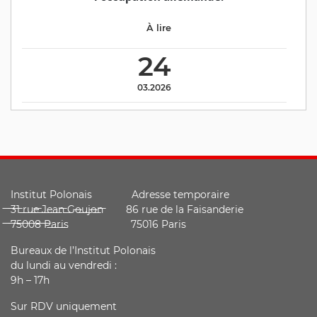
À lire
24
03.2026
Institut Polonais Adresse temporaire
̶3̶1̶ ̶r̶u̶e̶ ̶J̶e̶a̶n̶ ̶G̶o̶u̶j̶o̶n̶ ̶ 86 rue de la Faisanderie
̶7̶5̶0̶0̶8̶ ̶P̶a̶r̶i̶s̶ 75016 Paris
Bureaux de l’Institut Polonais
du lundi au vendredi :
9h – 17h
Sur RDV uniquement