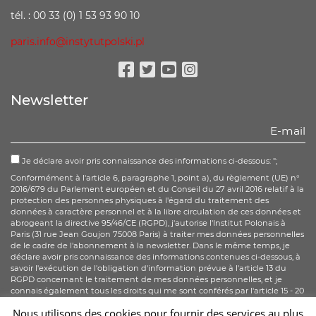
tél. : 00 33 (0) 1 53 93 90 10
paris.info@instytutpolski.pl
Facebook
Twitter
Youtube
Instagram
Newsletter
Je déclare avoir pris connaissance des informations ci-dessous: ";
Conformément à l'article 6, paragraphe 1, point a), du règlement (UE) n°
2016/679 du Parlement européen et du Conseil du 27 avril 2016 relatif à la
protection des personnes physiques à l'égard du traitement des
données à caractère personnel et à la libre circulation de ces données et
abrogeant la directive 95/46/CE (RGPD), j'autorise l'Institut Polonais à
Paris (31 rue Jean Goujon 75008 Paris) à traiter mes données personnelles
de le cadre de l'abonnement à la newsletter. Dans le même temps, je
déclare avoir pris connaissance des informations contenues ci-dessous, à
savoir l'exécution de l'obligation d'information prévue à l'article 13 du
RGPD concernant le traitement de mes données personnelles, et je
connais également tous les droits qui me sont conférés par l'article 15 - 20
du RGPD.
More information
Nous utilisons des cookies pour fournir des services au plus