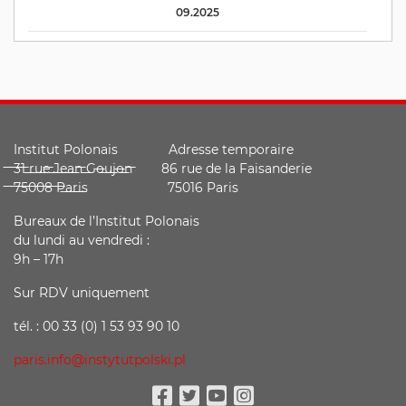
09.2025
Institut Polonais Adresse temporaire
̶3̶1̶ ̶r̶u̶e̶ ̶J̶e̶a̶n̶ ̶G̶o̶u̶j̶o̶n̶ ̶ 86 rue de la Faisanderie
̶7̶5̶0̶0̶8̶ ̶P̶a̶r̶i̶s̶ 75016 Paris
Bureaux de l’Institut Polonais
du lundi au vendredi :
9h – 17h
Sur RDV uniquement
tél. : 00 33 (0) 1 53 93 90 10
paris.info@instytutpolski.pl