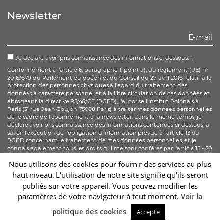
Facebook
Twitter
Youtube
Instagram
Newsletter
Je déclare avoir pris connaissance des informations ci-dessous: ";
Conformément à l'article 6, paragraphe 1, point a), du règlement (UE) n°
2016/679 du Parlement européen et du Conseil du 27 avril 2016 relatif à la
protection des personnes physiques à l'égard du traitement des
données à caractère personnel et à la libre circulation de ces données et
abrogeant la directive 95/46/CE (RGPD), j'autorise l'Institut Polonais à
Paris (31 rue Jean Goujon 75008 Paris) à traiter mes données personnelles
de le cadre de l'abonnement à la newsletter. Dans le même temps, je
déclare avoir pris connaissance des informations contenues ci-dessous, à
savoir l'exécution de l'obligation d'information prévue à l'article 13 du
RGPD concernant le traitement de mes données personnelles, et je
connais également tous les droits qui me sont conférés par l'article 15 - 20
du RGPD.
More information
Nous utilisons des cookies pour fournir des services au plus
haut niveau. L'utilisation de notre site signifie qu'ils seront
S'abonner
publiés sur votre appareil. Vous pouvez modifier les
paramètres de votre navigateur à tout moment.
Voir la
Sc
politique des cookies
Accepte
2026 © Instytut Polski w Paryżu | Wykonanie:
sm32 STUDIO