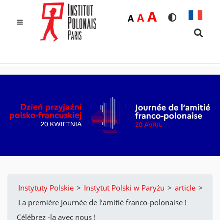
Duża
A
Średnia
A
Domyślna
A
Rozmiar czcio
Wersja k
MENU
Searc
Instytuty Polskie
>
Instytut Polski w Paryżu
>
article
>
La première Journée de l’amitié franco-polonaise !
Célébrez -la avec nous !