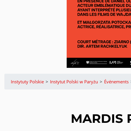
Instytuty Polskie
>
Instytut Polski w Paryżu
>
Événements
MARDIS P