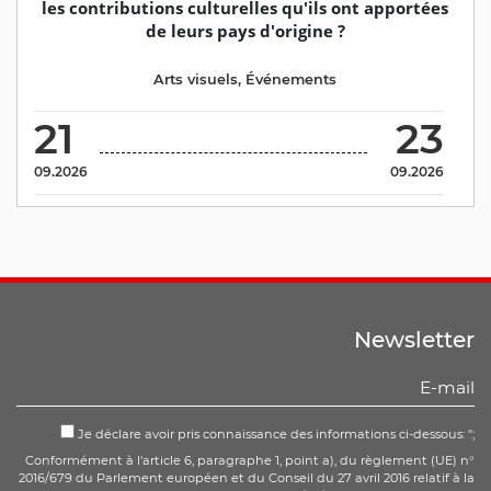
les contributions culturelles qu'ils ont apportées
de leurs pays d'origine ?
Arts visuels
,
Événements
21
23
09.2026
09.2026
Newsletter
Je déclare avoir pris connaissance des informations ci-dessous: ";
Conformément à l'article 6, paragraphe 1, point a), du règlement (UE) n°
2016/679 du Parlement européen et du Conseil du 27 avril 2016 relatif à la