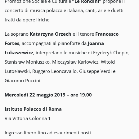
Promozione Sociale e Culturale
“Le Rondini”
propone il
concerto di musica polacca e italiana, canti, arie e duetti
tratti da opere liriche.
La soprano
Katarzyna Orzech
e il tenore
Francesco
Fortes
, accompagnati al pianoforte da
Joanna
Łukaszewicz
, interpretano le musiche di Fryderyk Chopin,
Stanisław Moniuszko, Mieczysław Karłowicz, Witold
Lutosławski, Ruggero Leoncavallo, Giuseppe Verdi e
Giacomo Puccini.
Mercoledì 22 maggio 2019 – ore 19.00
Istituto Polacco di Roma
Via Vittoria Colonna 1
Ingresso libero fino ad esaurimenti posti