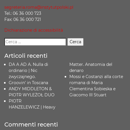
segreteria.roma@instytutpolski.pl
Tel.: 06 36 000 723
Fax: 06 36 000 721
Dichiarazione di accessibilità
Articoli recenti
DA A AD A. Nulla di
Matter. Anatomia del
ordinario | Nic
denaro
zwyczajnego.
Mossi e Costanzi alla corte
Groovin’ in Toscana
romana di Maria
ANDY MIDDLETON &
Clementina Sobieska e
PIOTR WYLEŻOŁ DUO
Giacomo III Stuart
PIOTR
HANZELEWICZ | Heavy
Commenti recenti