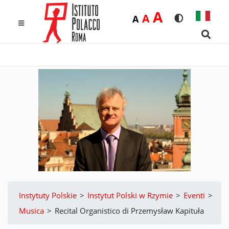
Duża
A
Średnia
A
Domyślna
A
Rozmiar czcio
Wersja k
MENU
Searc
Instytuty Polskie
>
Instytut Polski w Rzymie
>
Eventi
>
Musica
>
Recital Organistico di Przemysław Kapituła