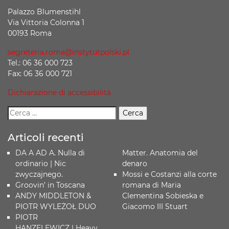
Palazzo Blumenstihl
Via Vittoria Colonna 1
00193 Roma
segreteria.roma@instytutpolski.pl
Tel.: 06 36 000 723
Fax: 06 36 000 721
Dichiarazione di accessibilità
Articoli recenti
DA A AD A. Nulla di
Matter. Anatomia del
ordinario | Nic
denaro
zwyczajnego.
Mossi e Costanzi alla corte
Groovin’ in Toscana
romana di Maria
ANDY MIDDLETON &
Clementina Sobieska e
PIOTR WYLEŻOŁ DUO
Giacomo III Stuart
PIOTR
HANZELEWICZ | Heavy