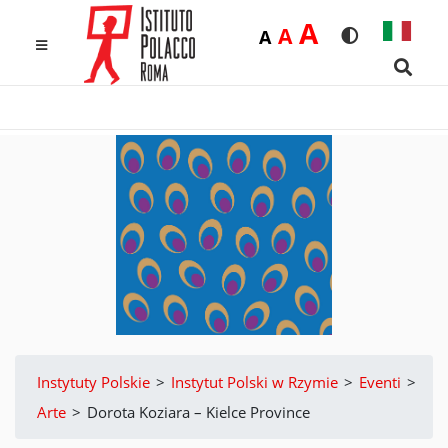
Duża
A
Średnia
A
Domyślna
A
Rozmiar czcio
Wersja k
MENU
Searc
Instytuty Polskie
>
Instytut Polski w Rzymie
>
Eventi
>
Arte
>
Dorota Koziara – Kielce Province