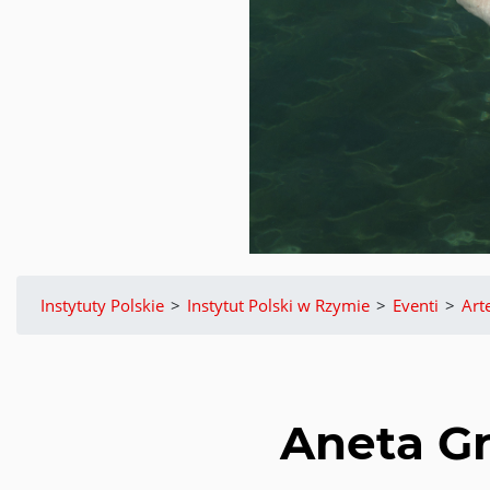
Instytuty Polskie
>
Instytut Polski w Rzymie
>
Eventi
>
Art
Aneta Gr