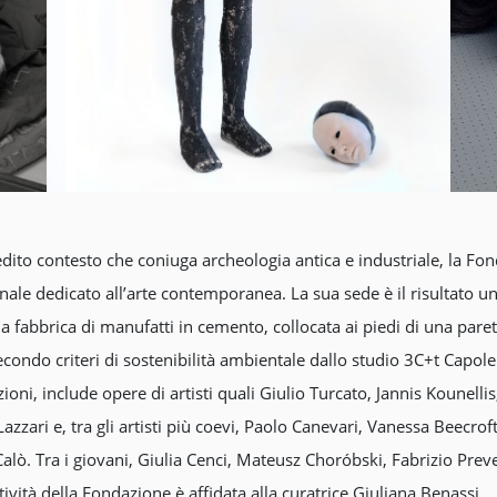
edito contesto che coniuga archeologia antica e industriale, la Fon
nale dedicato all’arte contemporanea. La sua sede è il risultato un
fabbrica di manufatti in cemento, collocata ai piedi di una paret
ondo criteri di sostenibilità ambientale dallo studio 3C+t Capolei C
ioni, include opere di artisti quali Giulio Turcato, Jannis Kounellis
azzari e, tra gli artisti più coevi, Paolo Canevari, Vanessa Beecro
alò. Tra i giovani, Giulia Cenci, Mateusz Choróbski, Fabrizio Prev
ività della Fondazione è affidata alla curatrice Giuliana Benassi.