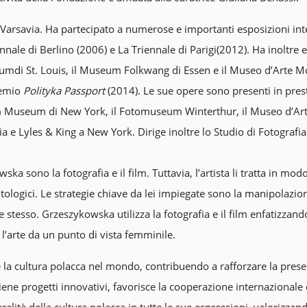
 Varsavia. Ha partecipato a numerose e importanti esposizioni inte
ennale di Berlino (2006) e La Triennale di Parigi(2012). Ha inoltr
umdi St. Louis, il Museum Folkwang di Essen e il Museo d’Arte M
premio
Polityka Passport
(2014). Le sue opere sono presenti in presti
 Museum di New York, il Fotomuseum Winterthur, il Museo d’Arte
via e Lyles & King a New York. Dirige inoltre lo Studio di Fotograf
ska sono la fotografia e il film. Tuttavia, l’artista li tratta in mo
ontologici. Le strategie chiave da lei impiegate sono la manipolazio
stesso. Grzeszykowska utilizza la fotografia e il film enfatizzan
 l’arte da un punto di vista femminile.
a cultura polacca nel mondo, contribuendo a rafforzare la presenz
tiene progetti innovativi, favorisce la cooperazione internazionale 
lità della cultura polacca in tutte le sue espressioni, valorizzando 