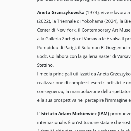
Aneta Grzeszykowska
(1974), vive e lavora a
(2022), la Triennale di Yokohama (2024), la Bi
Center di New York, il Contemporary Art Muse
alla Galleria Zachęta di Varsavia le è valsa il 
Pompidou di Parigi, il Solomon R. Guggenheim
Łódź. Collabora con la galleria Raster di Varsa
Stettino.
I media principali utilizzati da Aneta Grzeszykow
realizzazione di complessi esercizi artistici e 
conseguenza, la manipolazione dello spettatore 
e la sua prospettiva nel percepire l’immagine e
L
’Istituto Adam Mickiewicz (IAM)
promuove l
internazionale. È un’istituzione statale che sos
Adam Mickiewicz racconta la ricchezza e la plura