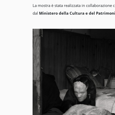
La mostra è stata realizzata in collaborazione c
dal
Ministero della Cultura e del Patrimon