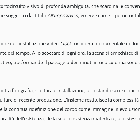
ortocircuito visivo di profonda ambiguità, che scardina le convenz
e suggerito dal titolo
All’improvviso
, emerge come il perno ontol
one nell’installazione video
Clock
: un’opera monumentale di dodici
nte del tempo. Allo scoccare di ogni ora, la scena si arricchisce di
itivo, trasformando il passaggio dei minuti in una colonna sonora
to tra fotografia, scultura e installazione, accostando serie iconi
ulture di recente produzione. L’insieme restituisce la complessità d
 sé e la continua ridefinizione del corpo come immagine in evoluzi
alità dell’esistenza, della sua consistenza materica e, allo stess