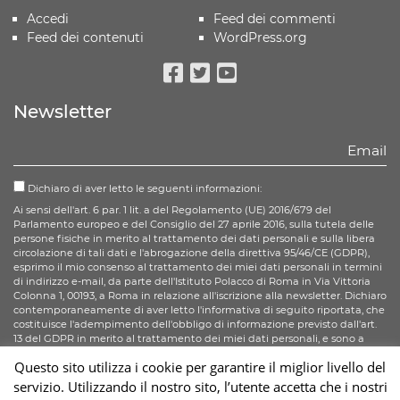
Accedi
Feed dei commenti
Feed dei contenuti
WordPress.org
Facebook
Twitter
Youtube
Newsletter
Dichiaro di aver letto le seguenti informazioni:
Ai sensi dell'art. 6 par. 1 lit. a del Regolamento (UE) 2016/679 del
Parlamento europeo e del Consiglio del 27 aprile 2016, sulla tutela delle
persone fisiche in merito al trattamento dei dati personali e sulla libera
circolazione di tali dati e l'abrogazione della direttiva 95/46/CE (GDPR),
esprimo il mio consenso al trattamento dei miei dati personali in termini
di indirizzo e-mail, da parte dell'Istituto Polacco di Roma in Via Vittoria
Colonna 1, 00193, a Roma in relazione all'iscrizione alla newsletter. Dichiaro
contemporaneamente di aver letto l'informativa di seguito riportata, che
costituisce l'adempimento dell'obbligo di informazione previsto dall'art.
13 del GDPR in merito al trattamento dei miei dati personali, e sono a
conoscenza di tutti i diritti di cui all'art. 15 - 20 del GDPR.
Questo sito utilizza i cookie per garantire il miglior livello del
servizio. Utilizzando il nostro sito, l’utente accetta che i nostri
Iscriviti