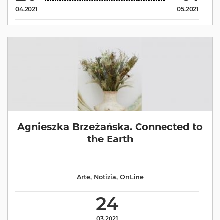
04.2021
05.2021
Agnieszka Brzeżańska. Connected to
the Earth
Arte
,
Notizia
,
OnLine
24
03.2021