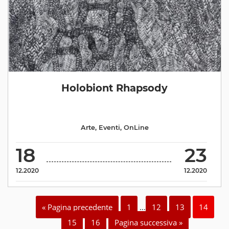
Holobiont Rhapsody
Arte
,
Eventi
,
OnLine
18
23
12.2020
12.2020
« Pagina precedente
1
…
12
13
14
15
16
Pagina successiva »