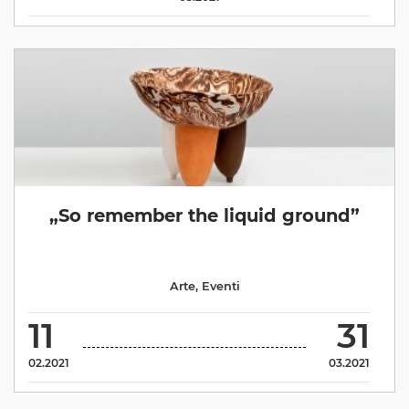
„So remember the liquid ground”
Arte
,
Eventi
11
31
02.2021
03.2021