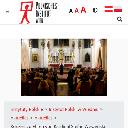
Duża
A
Średnia
A
Domyślna
A
Rozmiar czcionk
Wersja kon
MENU
Sear
Instytuty Polskie
>
Instytut Polski w Wiedniu
>
Aktuelles
>
Aktuelles
>
Konzert zu Ehren von Kardinal Stefan Wyszyński