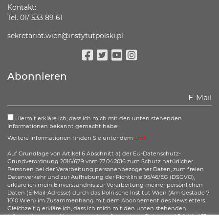
Kontakt:
Tel. 01/ 533 89 61
sekretariat.wien@instytutpolski.pl
Facebook
Twitter
Youtube
Instagram
Abonnieren
Hiermit erkläre ich, dass ich mich mit den unten stehenden
Informationen bekannt gemacht habe:
Weitere Informationen finden Sie unter dem
Link
Auf Grundlage von Artikel 6 Abschnitt a) der EU-Datenschutz-
Grundverordnung 2016/679 vom 27.04.2016 zum Schutz natürlicher
Personen bei der Verarbeitung personenbezogener Daten, zum freien
Datenverkehr und zur Aufhebung der Richtlinie 95/46/EG (DSGVO),
erkläre ich mein Einverständnis zur Verarbeitung meiner persönlichen
Daten (E-Mail-Adresse) durch das Polnische Institut Wien (Am Gestade 7
1010 Wien) im Zusammenhang mit dem Abonnement des Newsletters.
Gleichzeitig erkläre ich, dass ich mich mit den unten stehenden
Informationen zur Umsetzung der Informationspflicht gemäß Artikel 13