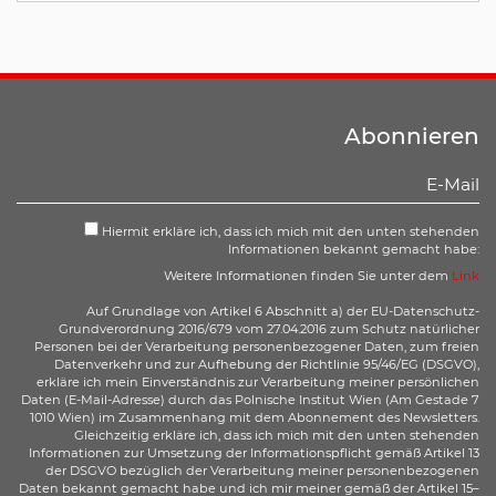
Abonnieren
Hiermit erkläre ich, dass ich mich mit den unten stehenden
Informationen bekannt gemacht habe:
Weitere Informationen finden Sie unter dem
Link
Auf Grundlage von Artikel 6 Abschnitt a) der EU-Datenschutz-
Grundverordnung 2016/679 vom 27.04.2016 zum Schutz natürlicher
Personen bei der Verarbeitung personenbezogener Daten, zum freien
Datenverkehr und zur Aufhebung der Richtlinie 95/46/EG (DSGVO),
erkläre ich mein Einverständnis zur Verarbeitung meiner persönlichen
Daten (E-Mail-Adresse) durch das Polnische Institut Wien (Am Gestade 7
1010 Wien) im Zusammenhang mit dem Abonnement des Newsletters.
Gleichzeitig erkläre ich, dass ich mich mit den unten stehenden
Informationen zur Umsetzung der Informationspflicht gemäß Artikel 13
der DSGVO bezüglich der Verarbeitung meiner personenbezogenen
Daten bekannt gemacht habe und ich mir meiner gemäß der Artikel 15–