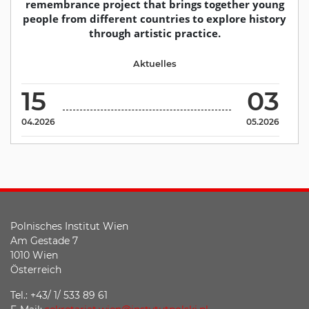
remembrance project that brings together young
people from different countries to explore history
through artistic practice.
Aktuelles
15
03
04.2026
05.2026
Polnisches Institut Wien
Am Gestade 7
1010 Wien
Österreich
Tel.: +43/ 1/ 533 89 61