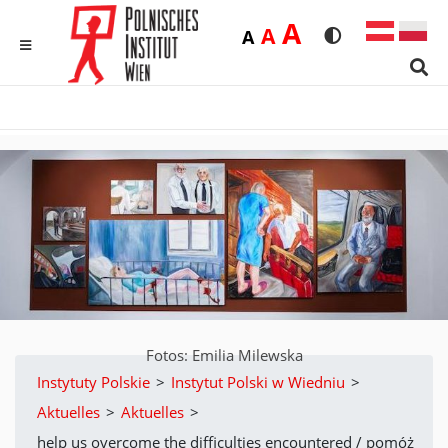
Duża
A
Średnia
A
Domyślna
A
Rozmiar czcionk
Wersja kon
MENU
Sear
Fotos: Emilia Milewska
Instytuty Polskie
>
Instytut Polski w Wiedniu
>
Aktuelles
>
Aktuelles
>
help us overcome the difficulties encountered / pomóż