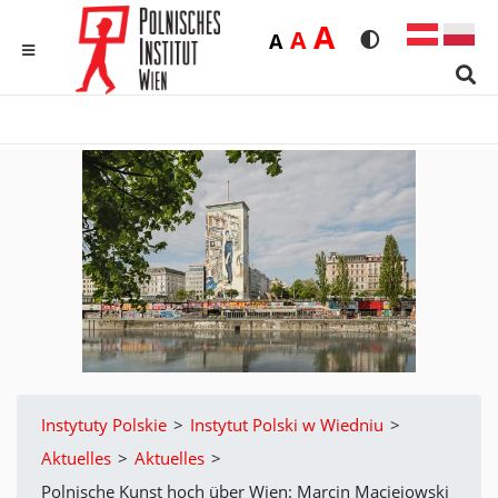
Duża
A
Średnia
A
Domyślna
A
Rozmiar czcionk
Wersja kon
MENU
Sear
Instytuty Polskie
>
Instytut Polski w Wiedniu
>
Aktuelles
>
Aktuelles
>
Polnische Kunst hoch über Wien: Marcin Maciejowski