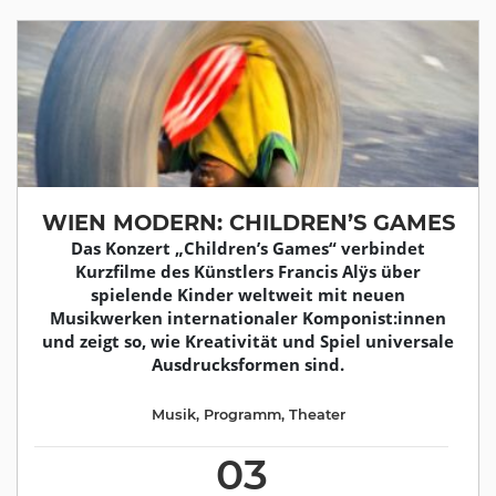
WIEN MODERN: CHILDREN’S GAMES
Das Konzert „Children’s Games“ verbindet
Kurzfilme des Künstlers Francis Alÿs über
spielende Kinder weltweit mit neuen
Musikwerken internationaler Komponist:innen
und zeigt so, wie Kreativität und Spiel universale
Ausdrucksformen sind.
Musik
,
Programm
,
Theater
03