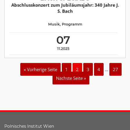
Abschlusskonzert zum Jubiläumsjahr: 340 Jahre J.
S. Bach
Musik
,
Programm
07
11.2025
« Vorherige Seite
1
2
3
4
…
27
Nächste Seite »
Polnisches Institut Wien