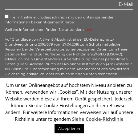
Hiermit erkläre ich, dass ich mich mit den unten stehenden
Informationen bekannt gemacht habe:
Weitere Informationen finden Sie unter dem
Link
Auf Grundlage von Artikel 6 Abschnitt a) der EU-Datenschutz-
Grundverordnung 2016/679 vom 27.04.2016 zum Schutz natürlicher
Personen bei der Verarbeitung personenbezogener Daten, zum freien
Datenverkehr und zur Aufhebung der Richtlinie 95/46/EG (DSGVO),
erkläre ich mein Einverständnis zur Verarbeitung meiner persönlichen
Daten (E-Mail-Adresse) durch das Polnische Institut Wien (Am Gestade 7
1010 Wien) im Zusammenhang mit dem Abonnement des Newsletters.
Gleichzeitig erkläre ich, dass ich mich mit den unten stehenden
Informationen zur Umsetzung der Informationspflicht gemäß Artikel 13
der DSGVO bezüglich der Verarbeitung meiner personenbezogenen
Um unser Onlineangebot auf höchstem Niveau anbieten zu
Daten bekannt gemacht habe und ich mir meiner gemäß der Artikel 15–
können, verwenden wir „Cookies”. Mit der Nutzung unserer
20 der DSGVO zustehenden Rechte bewusst bin.
Website werden diese auf Ihrem Gerät gespeichert. Jederzeit
können Sie die Cookie-Einstellungen an ihrem Browser
Abonnieren
ändern. Für weitere Informationen verweisen wir auf unsere
Richtlinie unter folgendem
Siehe Cookie-Richtlinie
Sc
Akzeptieren
2026 © Instytut Polski w Wiedniu | Wykonanie:
sm32 STUDIO