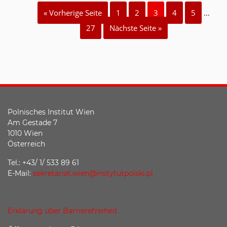
« Vorherige Seite
1
2
3
4
5
…
27
Nächste Seite »
Polnisches Institut Wien
Am Gestade 7
1010 Wien
Österreich
Tel.: +43/ 1/ 533 89 61
E-Mail:
sekretariat.wien@instytutpolski.pl
Erklärung über Barrierefreiheit