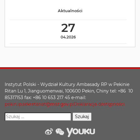
Aktualności
27
04.2026
Instytut Polski - Wydział Kultury Ambasady RP w Pekinie
Ritan Lu 1, Jianguomenwai, 100600 Pekin, Chiny tel: +86 10
85317153 fax: +86 10 653 217 45 e-mail:
pekin.ip.sekretariat@msz.gov.pl
Deklaracja dostępności