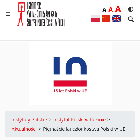
Duż
A
Średnia
A
Domyślna
A
Rozmia
We
MENU
Sear
Instytuty Polskie
>
Instytut Polski w Pekinie
>
Aktualności
>
Piętnaście lat członkostwa Polski w UE