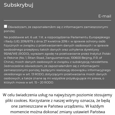
weibo
wechat
Youku
Subskrybuj
Oświadczam, że zapoznałam/em się z informacjami zamieszczonymi
poniżej:
Na podstawie art. 6 ust. 1 lit. a rozporządzenia Parlamentu Europejskiego
i Rady (UE) 2016/679 z dnia 27 kwietnia 2016 r. w sprawie ochrony osób
fizycznych w związku z przetwarzaniem danych osobowych i w sprawie
swobodnego przepływu takich danych oraz uchylenia dyrektywy
95/46/WE (RODO), wyrażam zgodę na przetwarzanie przez Instytut Polski
w Pekinie (No. 1, Ritan Road, Jianguomenwai, 100600 Beijing, P.R. of
China), moich danych osobowych w związku z subskrypcją newslettera.
Jednocześnie oświadczam, że zapoznałam/em się z informacjami
zamieszczonymi poniżej, będącymi realizacją obowiązku informacyjnego
określonego w art. 13 RODO, dotyczącymi przetwarzania moich danych
osobowych, a także znane są mi wszystkie przysługujące mi prawa, o
których mowa w art. 15 – 20 RODO.
Więcej informacji
W celu świadczenia usług na najwyższym poziomie stosujemy
pliki cookies. Korzystanie z naszej witryny oznacza, że będą
Zapisz się
one zamieszczane w Państwa urządzeniu. W każdym
momencie można dokonać zmiany ustawień Państwa