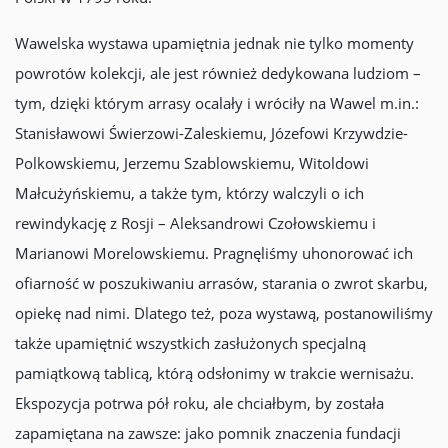
Wawelska wystawa upamiętnia jednak nie tylko momenty
powrotów kolekcji, ale jest również dedykowana ludziom –
tym, dzięki którym arrasy ocalały i wróciły na Wawel m.in.:
Stanisławowi Świerzowi-Zaleskiemu, Józefowi Krzywdzie-
Polkowskiemu, Jerzemu Szablowskiemu, Witoldowi
Małcużyńskiemu, a także tym, którzy walczyli o ich
rewindykację z Rosji – Aleksandrowi Czołowskiemu i
Marianowi Morelowskiemu. Pragnęliśmy uhonorować ich
ofiarność w poszukiwaniu arrasów, starania o zwrot skarbu,
opiekę nad nimi. Dlatego też, poza wystawą, postanowiliśmy
także upamiętnić wszystkich zasłużonych specjalną
pamiątkową tablicą, którą odsłonimy w trakcie wernisażu.
Ekspozycja potrwa pół roku, ale chciałbym, by została
zapamiętana na zawsze: jako pomnik znaczenia fundacji