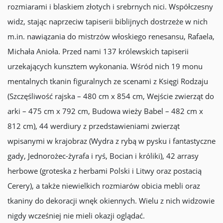
rozmiarami i blaskiem złotych i srebrnych nici. Współczesny
widz, stając naprzeciw tapiserii biblijnych dostrzeże w nich
m.in. nawiązania do mistrzów włoskiego renesansu, Rafaela,
Michała Anioła. Przed nami 137 królewskich tapiserii
urzekających kunsztem wykonania. Wśród nich 19 monu
mentalnych tkanin figuralnych ze scenami z Księgi Rodzaju
(Szczęśliwość rajska – 480 cm x 854 cm, Wejście zwierząt do
arki – 475 cm x 792 cm, Budowa wieży Babel – 482 cm x
812 cm), 44 werdiury z przedstawieniami zwierząt
wpisanymi w krajobraz (Wydra z rybą w pysku i fantastyczne
gady, Jednorożec-żyrafa i ryś, Bocian i króliki), 42 arrasy
herbowe (groteska z herbami Polski i Litwy oraz postacią
Cerery), a także niewielkich rozmiarów obicia mebli oraz
tkaniny do dekoracji wnęk okiennych. Wielu z nich widzowie
nigdy wcześniej nie mieli okazji oglądać.