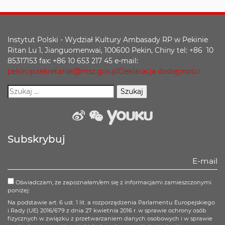
Instytut Polski - Wydział Kultury Ambasady RP w Pekinie
Ritan Lu 1, Jianguomenwai, 100600 Pekin, Chiny tel: +86 10
85317153 fax: +86 10 653 217 45 e-mail:
pekin.ip.sekretariat@msz.gov.pl
Deklaracja dostępności
weibo
wechat
Youku
Subskrybuj
Oświadczam, że zapoznałam/em się z informacjami zamieszczonymi
poniżej:
Na podstawie art. 6 ust. 1 lit. a rozporządzenia Parlamentu Europejskiego
i Rady (UE) 2016/679 z dnia 27 kwietnia 2016 r. w sprawie ochrony osób
fizycznych w związku z przetwarzaniem danych osobowych i w sprawie