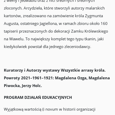
z wełny i jedwabiu oraz z nici srebrnych i srebrnych
złoconych. Arcydzieła, które stworzyli autorzy malarskich
kartonów, zrealizowano na zamówienie króla Zygmunta
Augusta, ostatniego Jagiellona, w ramach zbioru około 160
tapiserii przeznaczonych do dekoracji Zamku Królewskiego
na Wawelu. To największy komplet tego typu tkanin, jaki
kiedykolwiek powstał dla jednego zleceniodawcy.
Kuratorzy i Autorzy wystawy Wszystkie arrasy króla.
Powroty 2021–1961–1921: Magdalena Ozga, Magdalena
Piwocka, Jerzy Holc.
PROGRAM DZIAŁAŃ EDUKACYJNYCH
Wyjątkową wartością (i novum w historii organizacji