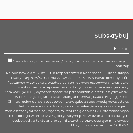
Subskrybuj
Oświadczam, że zapoznałam/em się z informacjami zamieszczonymi
poniżej:
Na podstawie art. 6 ust. 1 lit. a rozporządzenia Parlamentu Europejskiego
i Rady (UE) 2016/679 z dnia 27 kwietnia 2016 r. w sprawie ochrony osób
fizycznych w związku z przetwarzaniem danych osobowych i w sprawie
swobodnego przepływu takich danych oraz uchylenia dyrektywy
95/46/WE (RODO), wyrażam zgodę na przetwarzanie przez Instytut Polski
w Pekinie (No. 1, Ritan Road, Jianguomenwai, 100600 Beijing, P.R. of
China), moich danych osobowych w związku z subskrypcją newslettera.
Jednocześnie oświadczam, że zapoznałam/em się z informacjami
zamieszczonymi poniżej, będącymi realizacją obowiązku informacyjnego
określonego w art. 13 RODO, dotyczącymi przetwarzania moich danych
osobowych, a także znane są mi wszystkie przysługujące mi prawa, o
których mowa w art. 15 – 20 RODO.