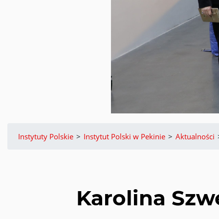
Instytuty Polskie
>
Instytut Polski w Pekinie
>
Aktualności
Karolina Sz