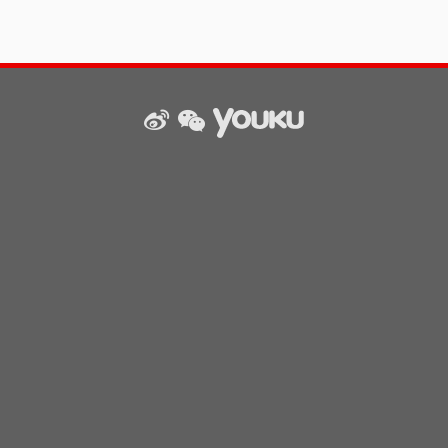
weibo
wechat
Youku