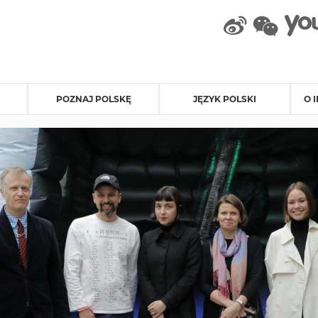
weibo
wec
POZNAJ POLSKĘ
JĘZYK POLSKI
O 