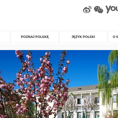
weibo
wec
POZNAJ POLSKĘ
JĘZYK POLSKI
O 