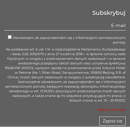
Subskrybuj
Oświadczam, że zapoznałam/em się z informacjami zamieszczonymi
poniżej:
Na podstawie art. 6 ust. 1 lit. a rozporządzenia Parlamentu Europejskiego
i Rady (UE) 2016/679 z dnia 27 kwietnia 2016 r. w sprawie ochrony osób
fizycznych w związku z przetwarzaniem danych osobowych i w sprawie
swobodnego przepływu takich danych oraz uchylenia dyrektywy
95/46/WE (RODO), wyrażam zgodę na przetwarzanie przez Instytut Polski
w Pekinie (No. 1, Ritan Road, Jianguomenwai, 100600 Beijing, P.R. of
China), moich danych osobowych w związku z subskrypcją newslettera.
Jednocześnie oświadczam, że zapoznałam/em się z informacjami
zamieszczonymi poniżej, będącymi realizacją obowiązku informacyjnego
określonego w art. 13 RODO, dotyczącymi przetwarzania moich danych
osobowych, a także znane są mi wszystkie przysługujące mi prawa, o
których mowa w art. 15 – 20 RODO.
Więcej informacji
Zapisz się