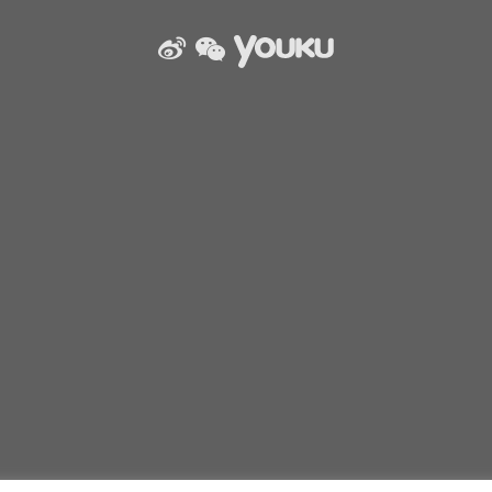
weibo
wechat
Youku