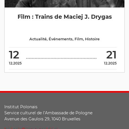
Film : Trains de Maciej J. Drygas
Actualité
,
Événements
,
Film
,
Histoire
12
21
12.2025
12.2025
Institut Polonais
Service culturel de l’Ambassade de Pologne
Avenue des Gaulois 29, 1040 Bruxelles