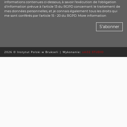
informations contenues ci-dessous, à savoir l'exécution de l'obligation
d'information prévue à l'article 13 du RGPD concernant le traitement de
mes données personnelles, et je connais également tous les droits qui
me sont conférés par l'article 15 - 20 du RGPD. More information
S'abonner
2026 © Instytut Polski w Brukseli | Wykonanie:
sm32 STUDIO