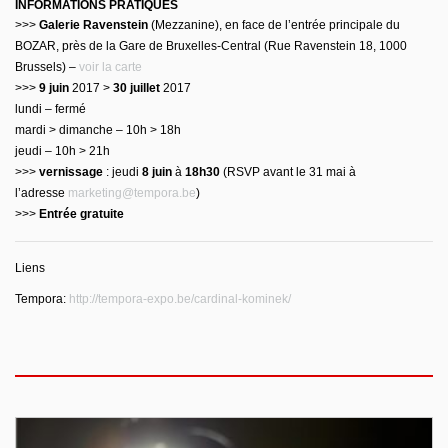
INFORMATIONS PRATIQUES
>>>
Galerie Ravenstein
(Mezzanine), en face de l’entrée principale du
BOZAR, près de la Gare de Bruxelles-Central (Rue Ravenstein 18, 1000
Brussels) –
voir la carte
>>>
9 juin
2017 >
30 juillet
2017
lundi – fermé
mardi > dimanche – 10h > 18h
jeudi – 10h > 21h
>>>
vernissage
: jeudi
8 juin
à
18h30
(RSVP avant le 31 mai à
l’adresse
marketing@tempora.be
)
>>>
Entrée gratuite
Liens
Tempora:
http://tempora-expo.be/cardinal-kominek/