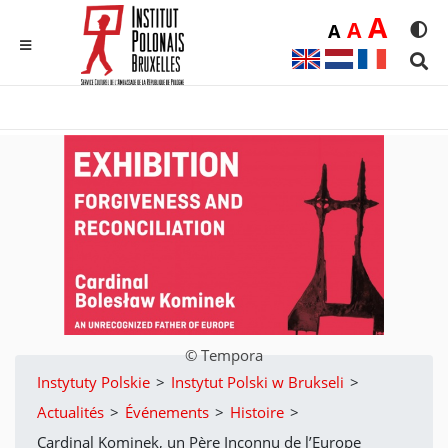
Duż
A
Średnia
A
Domyślna
A
Rozmia
We
MENU
Sear
© Tempora
Instytuty Polskie
>
Instytut Polski w Brukseli
>
Actualités
>
Événements
>
Histoire
>
Cardinal Kominek, un Père Inconnu de l’Europe