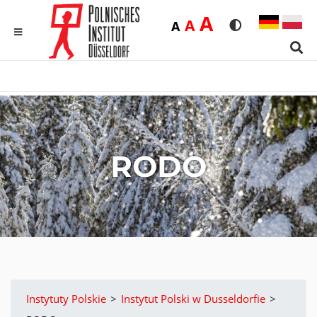
Duża
A
Średnia
A
Domyślna
A
Rozmiar czcionk
Wersja kon
MENU
Sear
RODO
Instytuty Polskie
>
Instytut Polski w Dusseldorfie
>