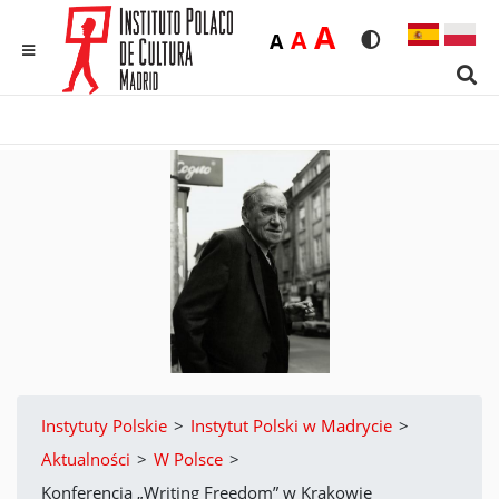
Duża
A
Średnia
A
Domyślna
A
Rozmiar czcionk
Wersja kon
MENU
Sear
Instytuty Polskie
>
Instytut Polski w Madrycie
>
Aktualności
>
W Polsce
>
Konferencja „Writing Freedom” w Krakowie