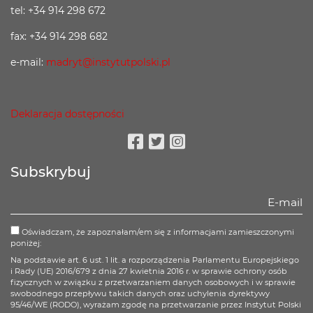
tel: +34 914 298 672
fax: +34 914 298 682
e-mail:
madryt@instytutpolski.pl
Deklaracja dostępności
Facebook
Twitter
Instagram
Subskrybuj
Oświadczam, że zapoznałam/em się z informacjami zamieszczonymi
poniżej:
Na podstawie art. 6 ust. 1 lit. a rozporządzenia Parlamentu Europejskiego
i Rady (UE) 2016/679 z dnia 27 kwietnia 2016 r. w sprawie ochrony osób
fizycznych w związku z przetwarzaniem danych osobowych i w sprawie
swobodnego przepływu takich danych oraz uchylenia dyrektywy
95/46/WE (RODO), wyrażam zgodę na przetwarzanie przez Instytut Polski