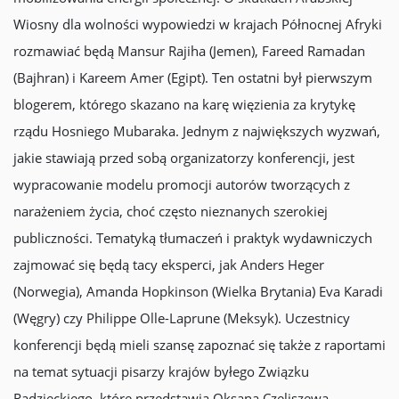
Wiosny dla wolności wypowiedzi w krajach Północnej Afryki
rozmawiać będą Mansur Rajiha (Jemen), Fareed Ramadan
(Bajhran) i Kareem Amer (Egipt). Ten ostatni był pierwszym
blogerem, którego skazano na karę więzienia za krytykę
rządu Hosniego Mubaraka. Jednym z największych wyzwań,
jakie stawiają przed sobą organizatorzy konferencji, jest
wypracowanie modelu promocji autorów tworzących z
narażeniem życia, choć często nieznanych szerokiej
publiczności. Tematyką tłumaczeń i praktyk wydawniczych
zajmować się będą tacy eksperci, jak Anders Heger
(Norwegia), Amanda Hopkinson (Wielka Brytania) Eva Karadi
(Węgry) czy Philippe Olle-Laprune (Meksyk). Uczestnicy
konferencji będą mieli szansę zapoznać się także z raportami
na temat sytuacji pisarzy krajów byłego Związku
Radzieckiego, które przedstawią Oksana Czeliszewa