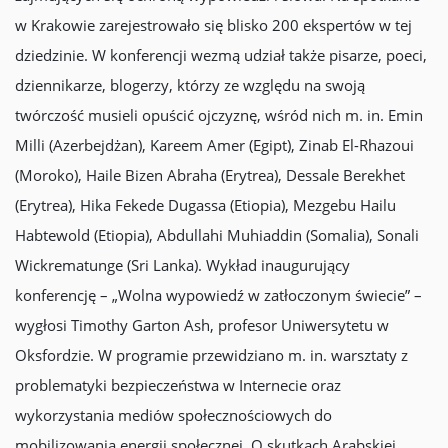
w Krakowie zarejestrowało się blisko 200 ekspertów w tej
dziedzinie. W konferencji wezmą udział także pisarze, poeci,
dziennikarze, blogerzy, którzy ze względu na swoją
twórczość musieli opuścić ojczyznę, wśród nich m. in. Emin
Milli (Azerbejdżan), Kareem Amer (Egipt), Zinab El-Rhazoui
(Moroko), Haile Bizen Abraha (Erytrea), Dessale Berekhet
(Erytrea), Hika Fekede Dugassa (Etiopia), Mezgebu Hailu
Habtewold (Etiopia), Abdullahi Muhiaddin (Somalia), Sonali
Wickrematunge (Sri Lanka). Wykład inaugurujący
konferencję – „Wolna wypowiedź w zatłoczonym świecie” –
wygłosi Timothy Garton Ash, profesor Uniwersytetu w
Oksfordzie. W programie przewidziano m. in. warsztaty z
problematyki bezpieczeństwa w Internecie oraz
wykorzystania mediów społecznościowych do
mobilizowania energii społecznej. O skutkach Arabskiej