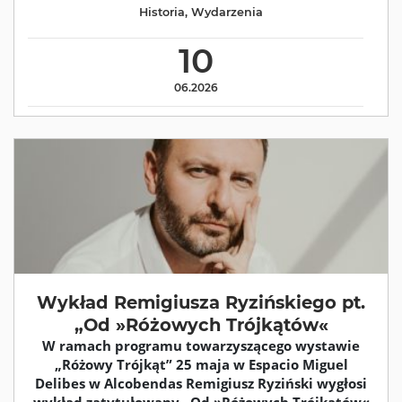
Historia
,
Wydarzenia
10
06.2026
Wykład Remigiusza Ryzińskiego pt.
„Od »Różowych Trójkątów«
W ramach programu towarzyszącego wystawie
„Różowy Trójkąt” 25 maja w Espacio Miguel
Delibes w Alcobendas Remigiusz Ryziński wygłosi
wykład zatytułowany „Od »Różowych Trójkątów«