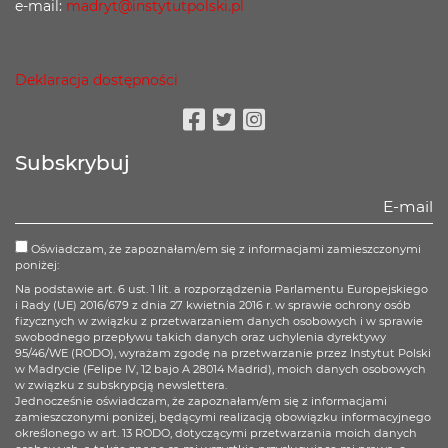
e-mail:
madryt@instytutpolski.pl
Deklaracja dostępności
Facebook
Twitter
Instagram
Subskrybuj
Oświadczam, że zapoznałam/em się z informacjami zamieszczonymi
poniżej:
Na podstawie art. 6 ust. 1 lit. a rozporządzenia Parlamentu Europejskiego
i Rady (UE) 2016/679 z dnia 27 kwietnia 2016 r. w sprawie ochrony osób
fizycznych w związku z przetwarzaniem danych osobowych i w sprawie
swobodnego przepływu takich danych oraz uchylenia dyrektywy
95/46/WE (RODO), wyrażam zgodę na przetwarzanie przez Instytut Polski
w Madrycie (Felipe IV, 12 bajo A 28014 Madrid), moich danych osobowych
w związku z subskrypcją newslettera.
Jednocześnie oświadczam, że zapoznałam/em się z informacjami
zamieszczonymi poniżej, będącymi realizacją obowiązku informacyjnego
określonego w art. 13 RODO, dotyczącymi przetwarzania moich danych