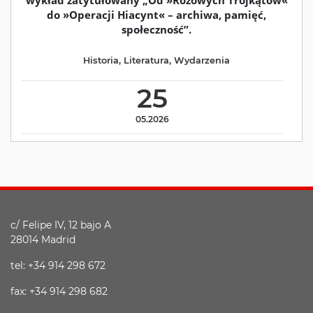
do »Operacji Hiacynt« – archiwa, pamięć,
społeczność”.
Historia
,
Literatura
,
Wydarzenia
25
05.2026
c/ Felipe IV, 12 bajo A
28014 Madrid
tel: +34 914 298 672
fax: +34 914 298 682