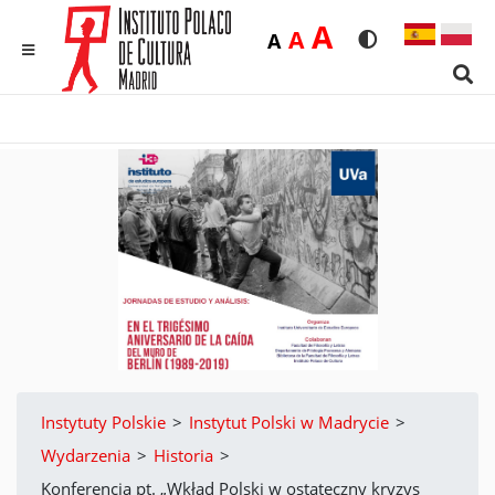
Duża
A
Średnia
A
Domyślna
A
Rozmiar czcionk
Wersja kon
MENU
Sear
Instytuty Polskie
>
Instytut Polski w Madrycie
>
Wydarzenia
>
Historia
>
Konferencja pt. „Wkład Polski w ostateczny kryzys