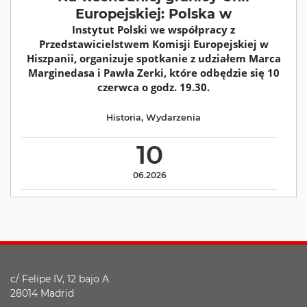
Europejskiej: Polska w
Instytut Polski we współpracy z
Przedstawicielstwem Komisji Europejskiej w
Hiszpanii, organizuje spotkanie z udziałem Marca
Marginedasa i Pawła Zerki, które odbędzie się 10
czerwca o godz. 19.30.
Historia
,
Wydarzenia
10
06.2026
c/ Felipe IV, 12 bajo A
28014 Madrid