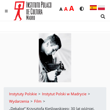
Duża
A
Średnia
A
Domyślna
A
Rozmiar czcionk
Wersja kon
MENU
Sear
Instytuty Polskie
>
Instytut Polski w Madrycie
>
Wydarzenia
>
Film
>
„Dekalog” Krzysztofa Kieślowskiego: 30 lat później.