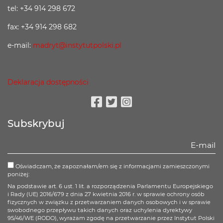
tel: +34 914 298 672
fax: +34 914 298 682
e-mail:
madryt@instytutpolski.pl
Deklaracja dostępności
Facebook
Twitter
Instagram
Subskrybuj
Oświadczam, że zapoznałam/em się z informacjami zamieszczonymi
poniżej:
Na podstawie art. 6 ust. 1 lit. a rozporządzenia Parlamentu Europejskiego
i Rady (UE) 2016/679 z dnia 27 kwietnia 2016 r. w sprawie ochrony osób
fizycznych w związku z przetwarzaniem danych osobowych i w sprawie
swobodnego przepływu takich danych oraz uchylenia dyrektywy
95/46/WE (RODO), wyrażam zgodę na przetwarzanie przez Instytut Polski