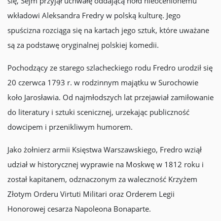
się, Sejm przyjął uchwałę oddającą hołd nieocenionemu
wkładowi Aleksandra Fredry w polską kulturę. Jego
spuścizna rozciąga się na kartach jego sztuk, które uważane
są za podstawę oryginalnej polskiej komedii.
Pochodzący ze starego szlacheckiego rodu Fredro urodził się
20 czerwca 1793 r. w rodzinnym majątku w Surochowie
koło Jarosławia. Od najmłodszych lat przejawiał zamiłowanie
do literatury i sztuki scenicznej, urzekając publiczność
dowcipem i przenikliwym humorem.
Jako żołnierz armii Księstwa Warszawskiego, Fredro wziął
udział w historycznej wyprawie na Moskwę w 1812 roku i
został kapitanem, odznaczonym za waleczność Krzyżem
Złotym Orderu Virtuti Militari oraz Orderem Legii
Honorowej cesarza Napoleona Bonaparte.