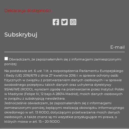
Deklaracja dostępności
Facebook
Twitter
Instagram
Subskrybuj
Oświadczam, że zapoznałam/em się z informacjami zamieszczonymi
poniżej:
Na podstawie art. 6 ust. 1 lit. a rozporządzenia Parlamentu Europejskiego
i Rady (UE) 2016/679 z dnia 27 kwietnia 2016 r. w sprawie ochrony osób
fizycznych w związku z przetwarzaniem danych osobowych i w sprawie
swobodnego przepływu takich danych oraz uchylenia dyrektywy
95/46/WE (RODO), wyrażam zgodę na przetwarzanie przez Instytut Polski
w Madrycie (Felipe IV, 12 bajo A 28014 Madrid), moich danych osobowych
w związku z subskrypcją newslettera.
Jednocześnie oświadczam, że zapoznałam/em się z informacjami
zamieszczonymi poniżej, będącymi realizacją obowiązku informacyjnego
określonego w art. 13 RODO, dotyczącymi przetwarzania moich danych
osobowych, a także znane są mi wszystkie przysługujące mi prawa, o
których mowa w art. 15 – 20 RODO.