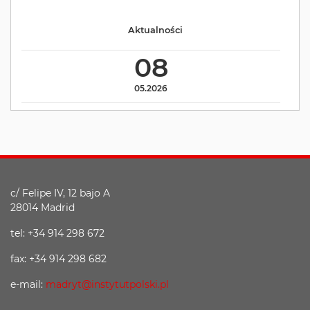
Aktualności
08
05.2026
c/ Felipe IV, 12 bajo A
28014 Madrid
tel: +34 914 298 672
fax: +34 914 298 682
e-mail:
madryt@instytutpolski.pl