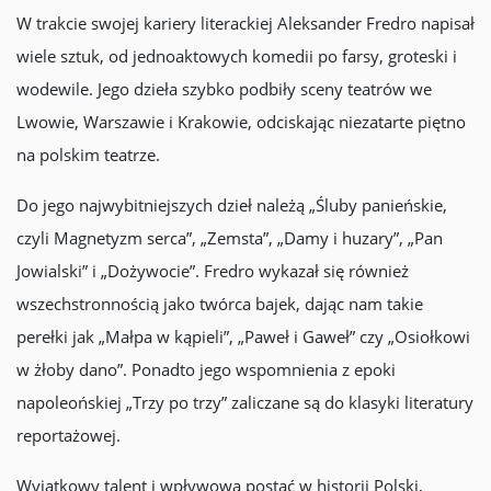
W trakcie swojej kariery literackiej Aleksander Fredro napisał
wiele sztuk, od jednoaktowych komedii po farsy, groteski i
wodewile. Jego dzieła szybko podbiły sceny teatrów we
Lwowie, Warszawie i Krakowie, odciskając niezatarte piętno
na polskim teatrze.
Do jego najwybitniejszych dzieł należą „Śluby panieńskie,
czyli Magnetyzm serca”, „Zemsta”, „Damy i huzary”, „Pan
Jowialski” i „Dożywocie”. Fredro wykazał się również
wszechstronnością jako twórca bajek, dając nam takie
perełki jak „Małpa w kąpieli”, „Paweł i Gaweł” czy „Osiołkowi
w żłoby dano”. Ponadto jego wspomnienia z epoki
napoleońskiej „Trzy po trzy” zaliczane są do klasyki literatury
reportażowej.
Wyjątkowy talent i wpływowa postać w historii Polski,