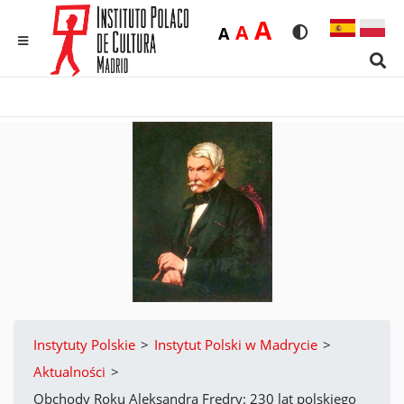
Duża
A
Średnia
A
Domyślna
A
Rozmiar czcionk
Wersja kon
MENU
Sear
Instytuty Polskie
>
Instytut Polski w Madrycie
>
Aktualności
>
Obchody Roku Aleksandra Fredry: 230 lat polskiego