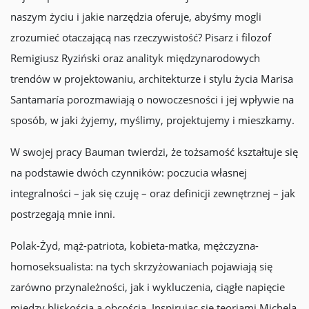
naszym życiu i jakie narzędzia oferuje, abyśmy mogli
zrozumieć otaczającą nas rzeczywistość? Pisarz i filozof
Remigiusz Ryziński oraz analityk międzynarodowych
trendów w projektowaniu, architekturze i stylu życia Marisa
Santamaría porozmawiają o nowoczesności i jej wpływie na
sposób, w jaki żyjemy, myślimy, projektujemy i mieszkamy.
W swojej pracy Bauman twierdzi, że tożsamość kształtuje się
na podstawie dwóch czynników: poczucia własnej
integralności – jak się czuję – oraz definicji zewnętrznej – jak
postrzegają mnie inni.
Polak-Żyd, mąż-patriota, kobieta-matka, mężczyzna-
homoseksualista: na tych skrzyżowaniach pojawiają się
zarówno przynależności, jak i wykluczenia, ciągłe napięcie
między bliskością a obcością. Inspirując się teoriami Michela