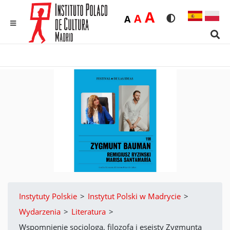
Duża
A
Średnia
A
Domyślna
A
Rozmiar czcionk
Wersja kon
MENU
Sear
Instytuty Polskie
>
Instytut Polski w Madrycie
>
Wydarzenia
>
Literatura
>
Wspomnienie socjologa, filozofa i eseisty Zygmunta