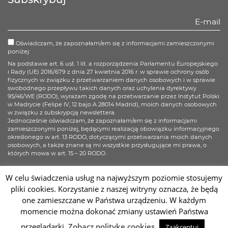
Oświadczam, że zapoznałam/em się z informacjami zamieszczonymi
poniżej:
Na podstawie art. 6 ust. 1 lit. a rozporządzenia Parlamentu Europejskiego
i Rady (UE) 2016/679 z dnia 27 kwietnia 2016 r. w sprawie ochrony osób
fizycznych w związku z przetwarzaniem danych osobowych i w sprawie
swobodnego przepływu takich danych oraz uchylenia dyrektywy
95/46/WE (RODO), wyrażam zgodę na przetwarzanie przez Instytut Polski
w Madrycie (Felipe IV, 12 bajo A 28014 Madrid), moich danych osobowych
w związku z subskrypcją newslettera.
Jednocześnie oświadczam, że zapoznałam/em się z informacjami
zamieszczonymi poniżej, będącymi realizacją obowiązku informacyjnego
określonego w art. 13 RODO, dotyczącymi przetwarzania moich danych
osobowych, a także znane są mi wszystkie przysługujące mi prawa, o
których mowa w art. 15 – 20 RODO.
Więcej informacji
W celu świadczenia usług na najwyższym poziomie stosujemy
pliki cookies. Korzystanie z naszej witryny oznacza, że będą
Zapisz się
one zamieszczane w Państwa urządzeniu. W każdym
momencie można dokonać zmiany ustawień Państwa
Sc
przeglądarki.
Zobacz politykę cookies
Zaakceptuj