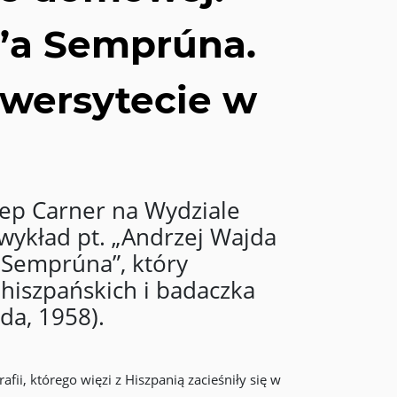
e’a Semprúna.
iwersytecie w
sep Carner na Wydziale
 wykład pt. „Andrzej Wajda
 Semprúna”, który
 hiszpańskich i badaczka
da, 1958).
i, którego więzi z Hiszpanią zacieśniły się w