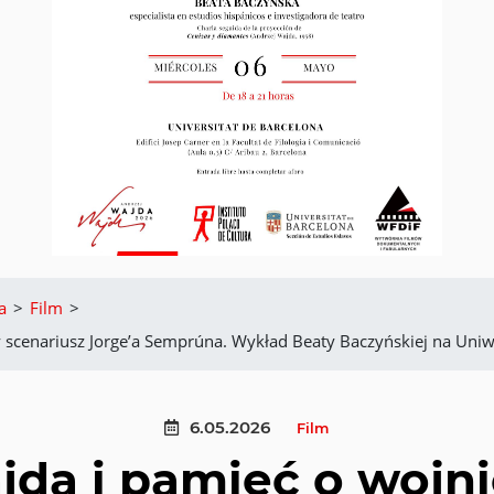
a
>
Film
>
scenariusz Jorge’a Semprúna. Wykład Beaty Baczyńskiej na Uniw
6.05.2026
Film
jda i pamięć o wojn