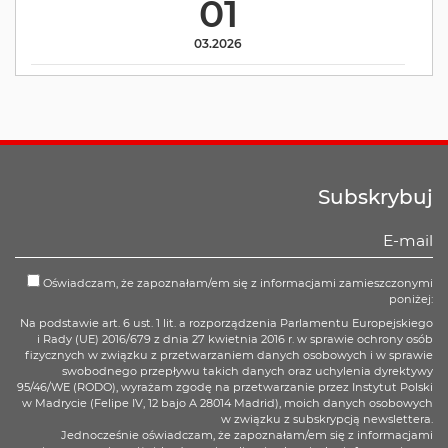
01
03.2026
Subskrybuj
Oświadczam, że zapoznałam/em się z informacjami zamieszczonymi
poniżej:
Na podstawie art. 6 ust. 1 lit. a rozporządzenia Parlamentu Europejskiego
i Rady (UE) 2016/679 z dnia 27 kwietnia 2016 r. w sprawie ochrony osób
fizycznych w związku z przetwarzaniem danych osobowych i w sprawie
swobodnego przepływu takich danych oraz uchylenia dyrektywy
95/46/WE (RODO), wyrażam zgodę na przetwarzanie przez Instytut Polski
w Madrycie (Felipe IV, 12 bajo A 28014 Madrid), moich danych osobowych
w związku z subskrypcją newslettera.
Jednocześnie oświadczam, że zapoznałam/em się z informacjami