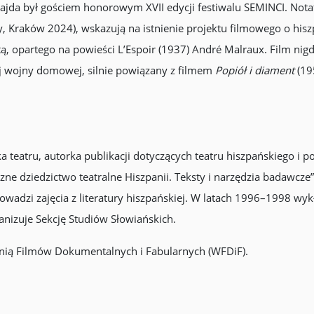
Wajda był gościem honorowym XVII edycji festiwalu SEMINCI. Nota
, Kraków 2024), wskazują na istnienie projektu filmowego o hi
, opartego na powieści L’Espoir (1937) André Malraux. Film nig
ej wojny domowej, silnie powiązany z filmem
Popiół i diament
(195
ka teatru, autorka publikacji dotyczących teatru hiszpańskiego i p
dziedzictwo teatralne Hiszpanii. Teksty i narzędzia badawcze”. 
owadzi zajęcia z literatury hiszpańskiej. W latach 1996–1998 wyk
anizuje Sekcję Studiów Słowiańskich.
nią Filmów Dokumentalnych i Fabularnych (WFDiF).