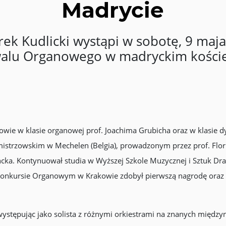
Madrycie
rek Kudlicki wystąpi w sobotę, 9 maj
alu Organowego w madryckim kościel
wie w klasie organowej prof. Joachima Grubicha oraz w klasie dy
 mistrzowskim w Mechelen (Belgia), prowadzonym przez prof. Flor
cka. Kontynuował studia w Wyższej Szkole Muzycznej i Sztuk Dr
nkursie Organowym w Krakowie zdobył pierwszą nagrodę oraz na
 występując jako solista z różnymi orkiestrami na znanych międz