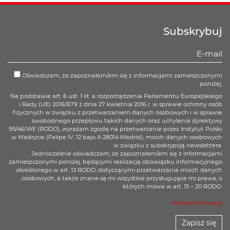
Subskrybuj
Oświadczam, że zapoznałam/em się z informacjami zamieszczonymi
poniżej:
Na podstawie art. 6 ust. 1 lit. a rozporządzenia Parlamentu Europejskiego
i Rady (UE) 2016/679 z dnia 27 kwietnia 2016 r. w sprawie ochrony osób
fizycznych w związku z przetwarzaniem danych osobowych i w sprawie
swobodnego przepływu takich danych oraz uchylenia dyrektywy
95/46/WE (RODO), wyrażam zgodę na przetwarzanie przez Instytut Polski
w Madrycie (Felipe IV, 12 bajo A 28014 Madrid), moich danych osobowych
w związku z subskrypcją newslettera.
Jednocześnie oświadczam, że zapoznałam/em się z informacjami
zamieszczonymi poniżej, będącymi realizacją obowiązku informacyjnego
określonego w art. 13 RODO, dotyczącymi przetwarzania moich danych
osobowych, a także znane są mi wszystkie przysługujące mi prawa, o
których mowa w art. 15 – 20 RODO.
Więcej informacji
Zapisz się