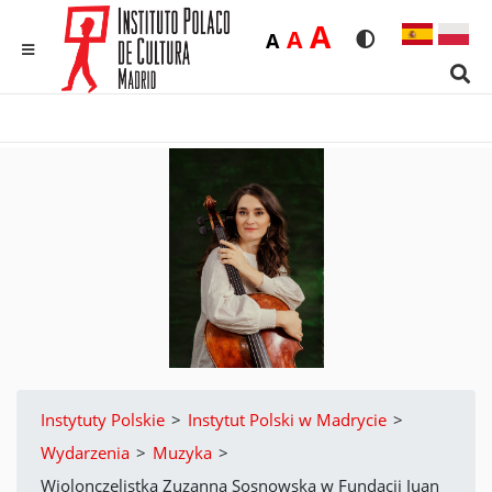
Duża
A
Średnia
A
Domyślna
A
Rozmiar czcionk
Wersja kon
MENU
Sear
Instytuty Polskie
>
Instytut Polski w Madrycie
>
Wydarzenia
>
Muzyka
>
Wiolonczelistka Zuzanna Sosnowska w Fundacji Juan