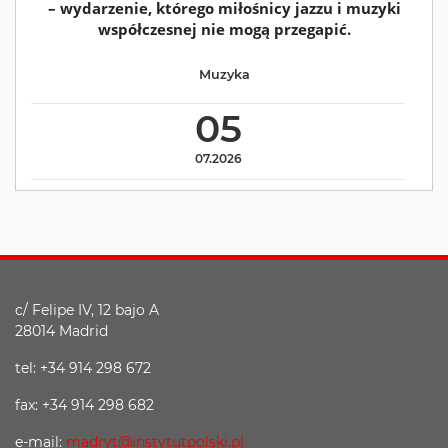
– wydarzenie, którego miłośnicy jazzu i muzyki
współczesnej nie mogą przegapić.
Muzyka
05
07.2026
c/ Felipe IV, 12 bajo A
28014 Madrid
tel: +34 914 298 672
fax: +34 914 298 682
e-mail:
madryt@instytutpolski.pl