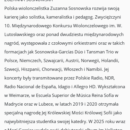
Polska wiolonczelistka Zuzanna Sosnowska rozwija swoją
karierę jako solistka, kameralistka i pedagog. Zwyciężczyni
10. Międzynarodowego Konkursu Wiolonczelowego im. W.
Lutosławskiego oraz ponad dwudziestu międzynarodowych
nagród, występowała z czołowymi orkiestrami oraz w takich
formacjach jak Sosnowska-Garcías Dúo i Tansman Trio w
Polsce, Niemczech, Szwajcarii, Austrii, Norwegii, Holandii,
Szwecji, Hiszpanii, Chorwacji, Włoszech i Namibii. Jej
koncerty były transmitowane przez Polskie Radio, NDR,
Radio Nacional de España, Idagio i Allegro HD. Wykształcona
w Weimarze, w Escuela Superior de Música Reina Sofía w
Madrycie oraz w Lubece, w latach 2019 i 2020 otrzymała
specjalną nagrodę Jej Królewskiej Mości Królowej Sofii jako
najwybitniejsza studentka swojej katedry. W 2025 roku wraz