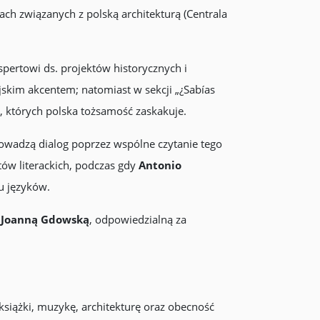
ach związanych z polską architekturą (Centrala
kspertowi ds. projektów historycznych i
kim akcentem; natomiast w sekcji „¿Sabías
i, których polska tożsamość zaskakuje.
rowadzą dialog poprzez wspólne czytanie tego
któw literackich, podczas gdy
Antonio
u języków.
z
Joanną Gdowską
, odpowiedzialną za
książki, muzykę, architekturę oraz obecność