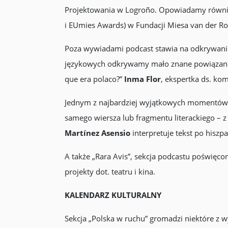
Projektowania w Logroño. Opowiadamy równi
i EUmies Awards) w Fundacji Miesa van der Ro
Poza wywiadami podcast stawia na odkrywanie.
językowych odkrywamy mało znane powiązania 
que era polaco?”
Inma Flor
, ekspertka ds. kom
Jednym z najbardziej wyjątkowych momentów jes
samego wiersza lub fragmentu literackiego 
Martínez Asensio
interpretuje tekst po hiszp
A także „Rara Avis”, sekcja podcastu poświę
projekty dot. teatru i kina.
KALENDARZ KULTURALNY
Sekcja „Polska w ruchu” gromadzi niektóre z w