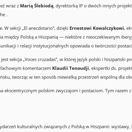
eż wraz z
Marią Ślebiodą
, dyrektorką IP o dwóch innych projekt
he .
 W sekcji „El anecdotario”, dzięki
Ernestowi Kowalczykowi
, e
między Polską a Hiszpanią — niektóre z nieoczekiwanym iberyjs
unikacji i relacji instytucjonalnych opowiada o twórczości postac
t sekcja „Voces cruzadas”, w której język polski i hiszpański p
– z fachowym komentarzem
Klaudii Tenoudji
, ekspertki ds. proje
ańsku, tworząc w ten sposób niewielką przestrzeń wspólną dla ob
cona ekscentrycznym polskim zwyczajom i postaciom. Tym razem 
ydarzeń kulturalnych związanych z Polską w Hiszpanii: wystawy, 