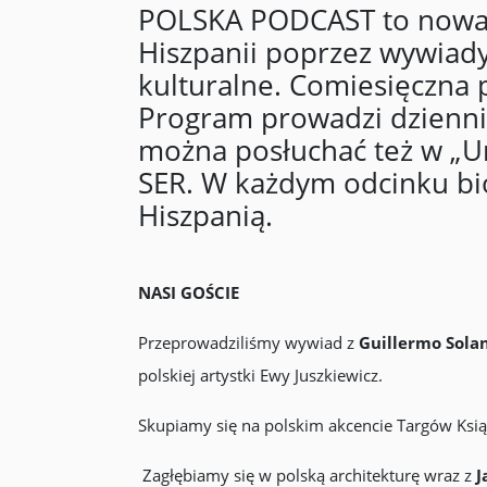
POLSKA PODCAST to nowa 
Hiszpanii poprzez wywiady, 
kulturalne. Comiesięczna p
Program prowadzi dziennik
można posłuchać też w „Un
SER. W każdym odcinku biorą
Hiszpanią.
NASI GOŚCIE
Przeprowadziliśmy wywiad z
Guillermo Sola
polskiej artystki Ewy Juszkiewicz.
Skupiamy się na polskim akcencie Targów Ksi
Zagłębiamy się w polską architekturę wraz z
J