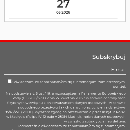
27
03.2026
Subskrybuj
Oświadczam, że zapoznałam/em się z informacjami zamieszczonymi
poniżej:
Na podstawie art. 6 ust. 1 lit. a rozporządzenia Parlamentu Europejskiego
i Rady (UE) 2016/679 z dnia 27 kwietnia 2016 r. w sprawie ochrony osób
fizycznych w związku z przetwarzaniem danych osobowych i w sprawie
swobodnego przepływu takich danych oraz uchylenia dyrektywy
95/46/WE (RODO), wyrażam zgodę na przetwarzanie przez Instytut Polski
w Madrycie (Felipe IV, 12 bajo A 28014 Madrid), moich danych osobowych
w związku z subskrypcją newslettera.
Jednocześnie oświadczam, że zapoznałam/em się z informacjami