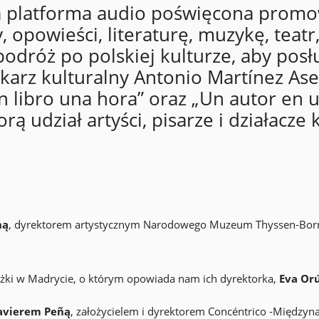
platforma audio poświęcona promowa
opowieści, literaturę, muzykę, teatr,
odróż po polskiej kulturze, aby posłu
arz kulturalny Antonio Martínez Ase
 libro una hora” oraz „Un autor en u
 udział artyści, pisarze i działacze k
ną
, dyrektorem artystycznym Narodowego Muzeum Thyssen-Born
ążki w Madrycie, o którym opowiada nam ich dyrektorka,
Eva Orú
avierem Peñą
, założycielem i dyrektorem Concéntrico -Międzyn