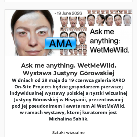
Ask me anything. WetMeWild.
Wystawa Justyny Górowskiej
W dniach od 29 maja do 19 czerwca galeria RARO
On-Site Projects będzie gospodarzem pierwszej
indywidualnej wystawy polskiej artystki wizualnej
Justyny Górowskiej w Hiszpanii, prezentowanej
pod jej pseudonimem i awatarem AI WetMeWild,
w ramach wystawy, której kuratorem jest
Michalina Sablik.
Sztuki wizualne