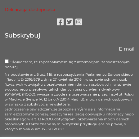
Deklaracja dostępności
Facebook
Twitter
Instagram
Subskrybuj
Oświadczam, że zapoznałam/em się z informacjami zamieszczonymi
poniżej:
Na podstawie art. 6 ust. 1 lit. a rozporządzenia Parlamentu Europejskiego
i Rady (UE) 2016/679 z dnia 27 kwietnia 2016 r. w sprawie ochrony osób
fizycznych w związku z przetwarzaniem danych osobowych i w sprawie
swobodnego przepływu takich danych oraz uchylenia dyrektywy
95/46/WE (RODO), wyrażam zgodę na przetwarzanie przez Instytut Polski
w Madrycie (Felipe IV, 12 bajo A 28014 Madrid), moich danych osobowych
w związku z subskrypcją newslettera.
Jednocześnie oświadczam, że zapoznałam/em się z informacjami
zamieszczonymi poniżej, będącymi realizacją obowiązku informacyjnego
określonego w art. 13 RODO, dotyczącymi przetwarzania moich danych
osobowych, a także znane są mi wszystkie przysługujące mi prawa, o
których mowa w art. 15 – 20 RODO.
Więcej informacji