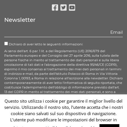
Facebook
Twitter
Youtube
Newsletter
Dichiaro di aver letto le seguenti informazioni:
Ai sensi dell'art. 6 par. 1 lit. a del Regolamento (UE) 2016/679 del
Parlamento europeo e del Consiglio del 27 aprile 2016, sulla tutela delle
persone fisiche in merito al trattamento dei dati personali e sulla libera
circolazione di tali dati e l'abrogazione della direttiva 95/46/CE (GDPR),
esprimo il mio consenso al trattamento dei miei dati personali in termini
di indirizzo e-mail, da parte dell'Istituto Polacco di Roma in Via Vittoria
Colonna 1, 00193, a Roma in relazione all'iscrizione alla newsletter. Dichiaro
contemporaneamente di aver letto l'informativa di seguito riportata, che
costituisce l'adempimento dell'obbligo di informazione previsto dall'art.
13 del GDPR in merito al trattamento dei miei dati personali, e sono a
conoscenza di tutti i diritti di cui all'art. 15 - 20 del GDPR.
Questo sito utilizza i cookie per garantire il miglior livello del
servizio. Utilizzando il nostro sito, l’utente accetta che i nostri
Iscriviti
cookie siano salvati sul suo dispositivo di navigazione.
L’utente può modificare le impostazioni del browser in
Sc