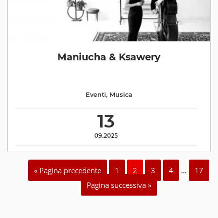
Maniucha & Ksawery
Eventi
,
Musica
13
09.2025
« Pagina precedente
1
2
3
4
…
17
Pagina successiva »