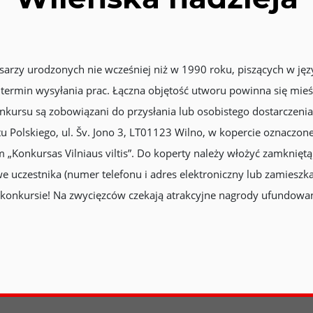
sarzy urodzonych nie wcześniej niż w 1990 roku, piszących w jęz
i termin wysyłania prac. Łączna objętość utworu powinna się mie
kursu są zobowiązani do przysłania lub osobistego dostarczenia
tu Polskiego, ul. Šv. Jono 3, LT01123 Wilno, w kopercie oznaczo
 „Konkursas Vilniaus viltis”. Do koperty należy włożyć zamkniętą
 uczestnika (numer telefonu i adres elektroniczny lub zamieszk
 konkursie! Na zwycięzców czekają atrakcyjne nagrody ufundowan