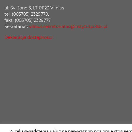
ul. Šv. Jono 3, LT-01123 Vilnius
tel. (003705) 2329770,
faks. (003705) 2329777
Sekretariat:
vilnius.sekretoriatas@instytutpolski.pl
Deklaracja dostępności
W celu świadczenia usług na najwyższym poziomie stosujem