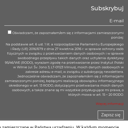
Subskrybuj
Oświadczam, że zapoznałam/em się z informacjami zamieszczonymi
poniżej:
Na podstawie art. 6 ust. 1 lit. a rozporządzenia Parlamentu Europejskiego
i Rady (UE) 2016/679 z dnia 27 kwietnia 2016 r. w sprawie ochrony osób
fizycznych w związku z przetwarzaniem danych osobowych i w sprawie
swobodnego przepływu takich danych oraz uchylenia dyrektywy
95/46/WE (RODO), wyrażam zgodę na przetwarzanie przez Instytut Polski
w Wilnie (ul. Šv. Jono 3, LT-01123 Vilnius), moich danych osobowych w
zakresie adresu e-mail, w związku z subskrypcją newslettera.
Jednocześnie oświadczam, że zapoznałam/em się z informacjami
zamieszczonymi poniżej, będącymi realizacją obowiązku informacyjnego
określonego w art. 13 RODO, dotyczącymi przetwarzania moich danych
osobowych, a także znane są mi wszystkie przysługujące mi prawa, o
których mowa w art. 15 – 20 RODO.
Więcej informacji
Zapisz się
 one zamieszczane w Państwa urządzeniu. W każdym momencie