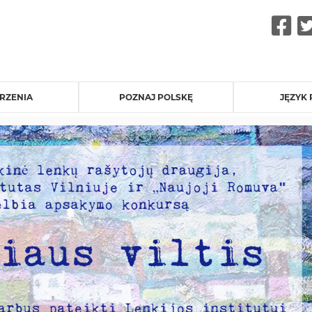
F
RZENIA
POZNAJ POLSKĘ
JĘZYK 