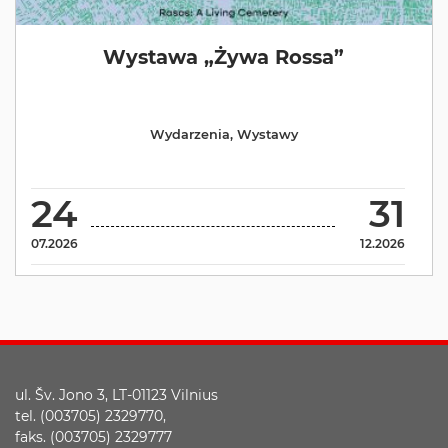
Wystawa „Żywa Rossa”
Wydarzenia
,
Wystawy
24
31
07.2026
12.2026
ul. Šv. Jono 3, LT-01123 Vilnius
tel. (003705) 2329770,
faks. (003705) 2329777