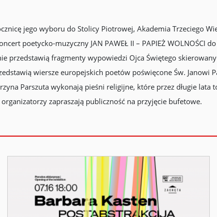
 rocznicę jego wyboru do Stolicy Piotrowej, Akademia Trzeciego W
koncert poetycko-muzyczny JAN PAWEŁ II – PAPIEŻ WOLNOŚCI do k
lnie przedstawią fragmenty wypowiedzi Ojca Świętego skierowany
rzedstawią wiersze europejskich poetów poświęcone Św. Janowi Pa
rzyna Parszuta wykonają pieśni religijne, które przez długie lata
 organizatorzy zapraszają publiczność na przyjęcie bufetowe.