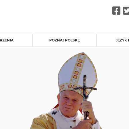
F
RZENIA
POZNAJ POLSKĘ
JĘZYK 