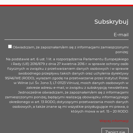
Subskrybuj
Oświadczam, że zapoznałam/em się z informacjami zamieszczonymi
poniżej:
Na podstawie art. 6 ust. 1 lit. a rozporządzenia Parlamentu Europejskiego
i Rady (UE) 2016/679 z dnia 27 kwietnia 2016 r. w sprawie ochrony osób
fizycznych w związku z przetwarzaniem danych osobowych i w sprawie
swobodnego przepływu takich danych oraz uchylenia dyrektywy
95/46/WE (RODO), wyrażam zgodę na przetwarzanie przez Instytut Polski
w Wilnie (ul. Šv. Jono 3, LT-01123 Vilnius), moich danych osobowych w
zakresie adresu e-mail, w związku z subskrypcją newslettera.
Jednocześnie oświadczam, że zapoznałam/em się z informacjami
zamieszczonymi poniżej, będącymi realizacją obowiązku informacyjnego
określonego w art. 13 RODO, dotyczącymi przetwarzania moich danych
osobowych, a także znane są mi wszystkie przysługujące mi prawa, o
których mowa w art. 15 – 20 RODO.
Więcej informacji
Zapisz się