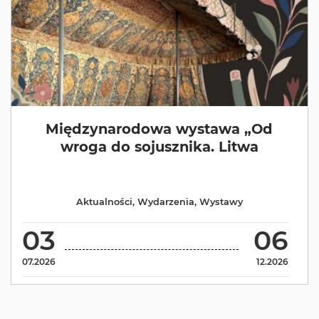
Międzynarodowa wystawa „Od
wroga do sojusznika. Litwa
Aktualności
,
Wydarzenia
,
Wystawy
03
06
07.2026
12.2026