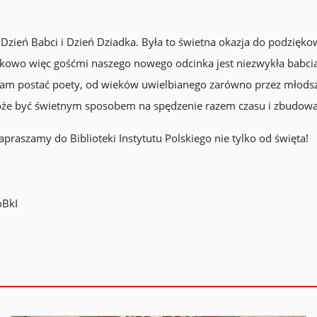
zień Babci i Dzień Dziadka. Była to świetna okazja do podziękow
dkowo więc gośćmi naszego nowego odcinka jest niezwykła babc
 postać poety, od wieków uwielbianego zarówno przez młodszych
może być świetnym sposobem na spędzenie razem czasu i zbudow
raszamy do Biblioteki Instytutu Polskiego nie tylko od święta!
oBkI