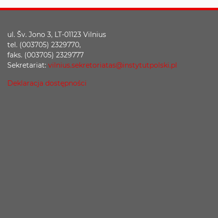
ul. Šv. Jono 3, LT-01123 Vilnius
tel. (003705) 2329770,
faks. (003705) 2329777
Sekretariat:
vilnius.sekretoriatas@instytutpolski.pl
Deklaracja dostępności