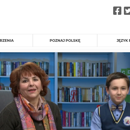
F
RZENIA
POZNAJ POLSKĘ
JĘZYK 