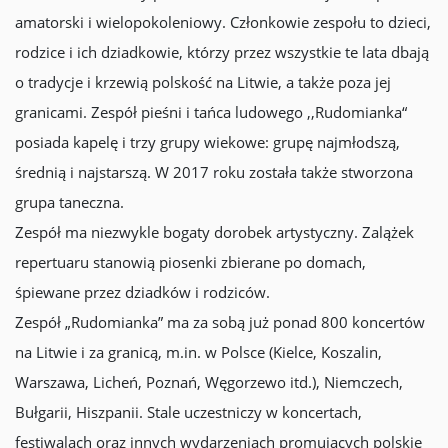
amatorski i wielopokoleniowy. Członkowie zespołu to dzieci,
rodzice i ich dziadkowie, którzy przez wszystkie te lata dbają
o tradycje i krzewią polskość na Litwie, a także poza jej
granicami. Zespół pieśni i tańca ludowego ,,Rudomianka“
posiada kapelę i trzy grupy wiekowe: grupę najmłodszą,
średnią i najstarszą. W 2017 roku została także stworzona
grupa taneczna.
Zespół ma niezwykle bogaty dorobek artystyczny. Zalążek
repertuaru stanowią piosenki zbierane po domach,
śpiewane przez dziadków i rodziców.
Zespół „Rudomianka” ma za sobą już ponad 800 koncertów
na Litwie i za granicą, m.in. w Polsce (Kielce, Koszalin,
Warszawa, Licheń, Poznań, Węgorzewo itd.), Niemczech,
Bułgarii, Hiszpanii. Stale uczestniczy w koncertach,
festiwalach oraz innych wydarzeniach promujących polskie