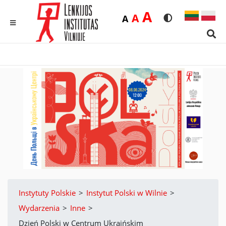
Duża
A
Średnia
A
Domyślna
A
Rozmiar czcionk
Wersja kon
MENU
Sear
Instytuty Polskie
>
Instytut Polski w Wilnie
>
Wydarzenia
>
Inne
>
Dzień Polski w Centrum Ukraińskim