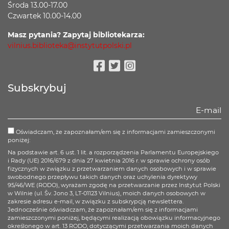
Środa 13.00-17.00
Czwartek 10.00-14.00
Masz pytania? Zapytaj bibliotekarza:
vilnius.biblioteka@instytutpolski.pl
Facebook
Twitter
Instagram
Subskrybuj
Oświadczam, że zapoznałam/em się z informacjami zamieszczonymi
poniżej:
Na podstawie art. 6 ust. 1 lit. a rozporządzenia Parlamentu Europejskiego
i Rady (UE) 2016/679 z dnia 27 kwietnia 2016 r. w sprawie ochrony osób
fizycznych w związku z przetwarzaniem danych osobowych i w sprawie
swobodnego przepływu takich danych oraz uchylenia dyrektywy
95/46/WE (RODO), wyrażam zgodę na przetwarzanie przez Instytut Polski
w Wilnie (ul. Šv. Jono 3, LT-01123 Vilnius), moich danych osobowych w
zakresie adresu e-mail, w związku z subskrypcją newslettera.
Jednocześnie oświadczam, że zapoznałam/em się z informacjami
zamieszczonymi poniżej, będącymi realizacją obowiązku informacyjnego
określonego w art. 13 RODO, dotyczącymi przetwarzania moich danych