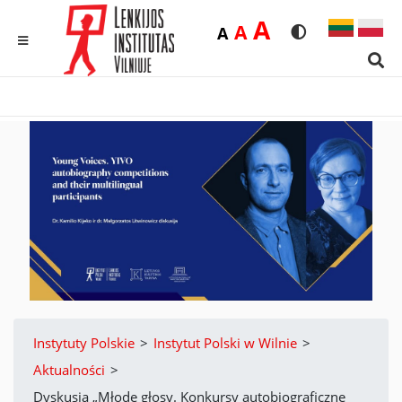
Duża
A
Średnia
A
Domyślna
A
Rozmiar czcionk
Wersja kon
MENU
Sear
Instytuty Polskie
>
Instytut Polski w Wilnie
>
Aktualności
>
Dyskusja „Młode głosy. Konkursy autobiograficzne