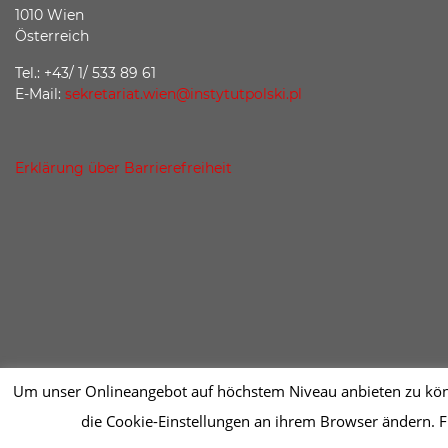
1010 Wien
Österreich
Tel.: +43/ 1/ 533 89 61
E-Mail:
sekretariat.wien@instytutpolski.pl
Erklärung über Barrierefreiheit
Um unser Onlineangebot auf höchstem Niveau anbieten zu könne
die Cookie-Einstellungen an ihrem Browser ändern. F
2026 © Instytut Polski w Wiedniu | Wykonanie:
sm32 STUDIO