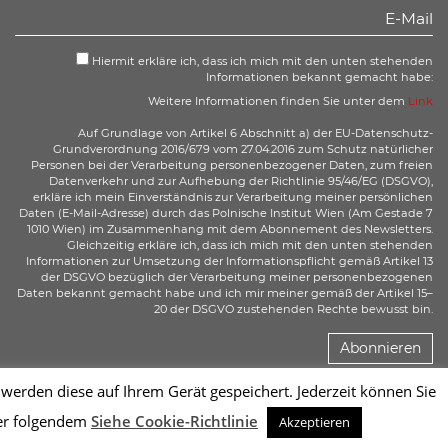
Hiermit erkläre ich, dass ich mich mit den unten stehenden
Informationen bekannt gemacht habe:
Weitere Informationen finden Sie unter dem
Link
Auf Grundlage von Artikel 6 Abschnitt a) der EU-Datenschutz-
Grundverordnung 2016/679 vom 27.04.2016 zum Schutz natürlicher
Personen bei der Verarbeitung personenbezogener Daten, zum freien
Datenverkehr und zur Aufhebung der Richtlinie 95/46/EG (DSGVO),
erkläre ich mein Einverständnis zur Verarbeitung meiner persönlichen
Daten (E-Mail-Adresse) durch das Polnische Institut Wien (Am Gestade 7
1010 Wien) im Zusammenhang mit dem Abonnement des Newsletters.
Gleichzeitig erkläre ich, dass ich mich mit den unten stehenden
Informationen zur Umsetzung der Informationspflicht gemäß Artikel 13
der DSGVO bezüglich der Verarbeitung meiner personenbezogenen
Daten bekannt gemacht habe und ich mir meiner gemäß der Artikel 15–
20 der DSGVO zustehenden Rechte bewusst bin.
Abonnieren
erden diese auf Ihrem Gerät gespeichert. Jederzeit können Sie
Sc
ter folgendem
Siehe Cookie-Richtlinie
Akzeptieren