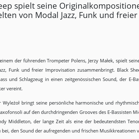
heep spielt seine Originalkompositio
elten von Modal Jazz, Funk und freier
 einem der führenden Trompeter Polens, Jerzy Małek, spielt sei
zz, Funk und freier Improvisation zusammenbringt. Black Sheep
Bass und Schlagzeug in einen zeitgenössischen Sound, der E-
er vereint.
r Wyleżoł bringt seine persönliche harmonische und rhythmisch
Saxofonsoli auf den durchdringenden Grooves des E-Bassisten Mi
ndy Middleton, der lange Zeit als eine der bedeutendsten Teno
u bei, den Sound der aufregenden und frischen Musikkreationen