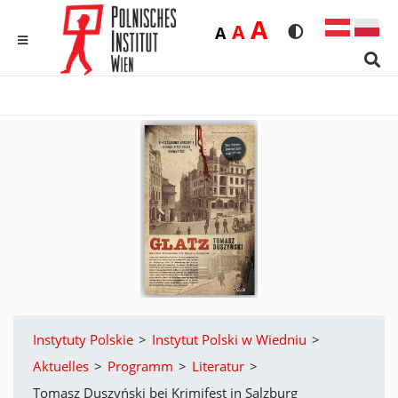
Duża
A
Średnia
A
Domyślna
A
Rozmiar czcionk
Wersja kon
MENU
Sear
Instytuty Polskie
>
Instytut Polski w Wiedniu
>
Aktuelles
>
Programm
>
Literatur
>
Tomasz Duszyński bei Krimifest in Salzburg