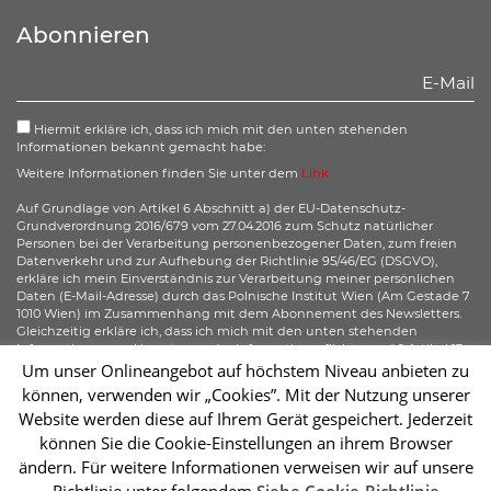
Facebook
Twitter
Youtube
Instagram
Abonnieren
Hiermit erkläre ich, dass ich mich mit den unten stehenden
Informationen bekannt gemacht habe:
Weitere Informationen finden Sie unter dem
Link
Auf Grundlage von Artikel 6 Abschnitt a) der EU-Datenschutz-
Grundverordnung 2016/679 vom 27.04.2016 zum Schutz natürlicher
Personen bei der Verarbeitung personenbezogener Daten, zum freien
Datenverkehr und zur Aufhebung der Richtlinie 95/46/EG (DSGVO),
erkläre ich mein Einverständnis zur Verarbeitung meiner persönlichen
Daten (E-Mail-Adresse) durch das Polnische Institut Wien (Am Gestade 7
1010 Wien) im Zusammenhang mit dem Abonnement des Newsletters.
Gleichzeitig erkläre ich, dass ich mich mit den unten stehenden
Informationen zur Umsetzung der Informationspflicht gemäß Artikel 13
der DSGVO bezüglich der Verarbeitung meiner personenbezogenen
Um unser Onlineangebot auf höchstem Niveau anbieten zu
Daten bekannt gemacht habe und ich mir meiner gemäß der Artikel 15–
können, verwenden wir „Cookies”. Mit der Nutzung unserer
20 der DSGVO zustehenden Rechte bewusst bin.
Website werden diese auf Ihrem Gerät gespeichert. Jederzeit
können Sie die Cookie-Einstellungen an ihrem Browser
Abonnieren
ändern. Für weitere Informationen verweisen wir auf unsere