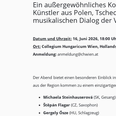
Ein außergewöhnliches Kon
Künstler aus Polen, Tsch
musikalischen Dialog der 
Datum und Uhrzeit:
16, Juni 2026, 18:00 U
Ort:
Collegium Hungaricum Wien, Hollands
Anmeldung:
anmeldung@chwien.at
Der Abend bietet einen besonderen Einblick i
aus der Region kommen zu einem einzigartig
Michaela Steinhauserová
(SK, Gesang)
Štěpán Flagar
(CZ, Saxophon)
Gergely Ősze
(HU, Schlagzeug)