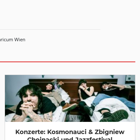
garicum Wien
Konzerte: Kosmonauci & Zbigniew
Chojnacki und Jazzfestival