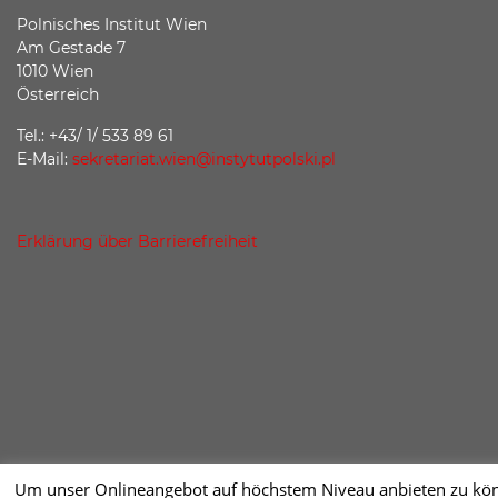
Polnisches Institut Wien
Am Gestade 7
1010 Wien
Österreich
Tel.: +43/ 1/ 533 89 61
E-Mail:
sekretariat.wien@instytutpolski.pl
Erklärung über Barrierefreiheit
Um unser Onlineangebot auf höchstem Niveau anbieten zu könne