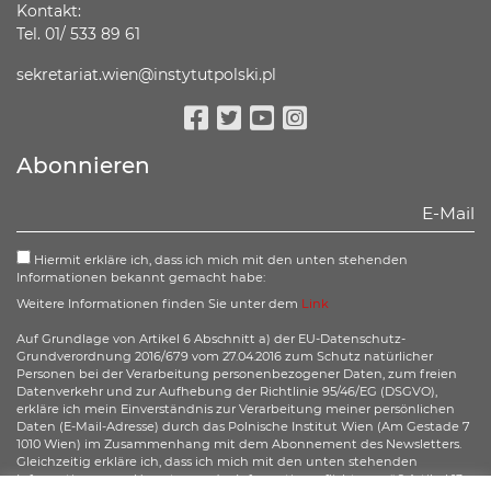
Kontakt:
Tel. 01/ 533 89 61
sekretariat.wien@instytutpolski.pl
Facebook
Twitter
Youtube
Instagram
Abonnieren
Hiermit erkläre ich, dass ich mich mit den unten stehenden
Informationen bekannt gemacht habe:
Weitere Informationen finden Sie unter dem
Link
Auf Grundlage von Artikel 6 Abschnitt a) der EU-Datenschutz-
Grundverordnung 2016/679 vom 27.04.2016 zum Schutz natürlicher
Personen bei der Verarbeitung personenbezogener Daten, zum freien
Datenverkehr und zur Aufhebung der Richtlinie 95/46/EG (DSGVO),
erkläre ich mein Einverständnis zur Verarbeitung meiner persönlichen
Daten (E-Mail-Adresse) durch das Polnische Institut Wien (Am Gestade 7
1010 Wien) im Zusammenhang mit dem Abonnement des Newsletters.
Gleichzeitig erkläre ich, dass ich mich mit den unten stehenden
Informationen zur Umsetzung der Informationspflicht gemäß Artikel 13