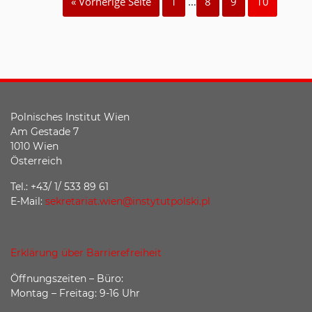
« Vorherige Seite
1
…
8
9
10
Polnisches Institut Wien
Am Gestade 7
1010 Wien
Österreich
Tel.: +43/ 1/ 533 89 61
E-Mail:
sekretariat.wien@instytutpolski.pl
Erklärung über Barrierefreiheit
Öffnungszeiten – Büro:
Montag – Freitag: 9-16 Uhr