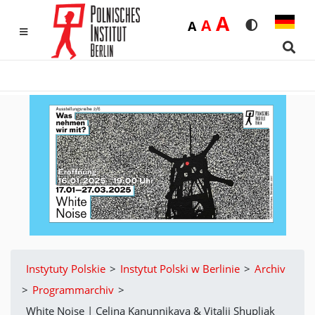
Duża
A
Średnia
A
Domyślna
A
Rozmiar czci
Wersja k
MENU
Sear
Instytuty Polskie
>
Instytut Polski w Berlinie
>
Archiv
>
Programmarchiv
>
White Noise | Celina Kanunnikava & Vitalii Shupliak