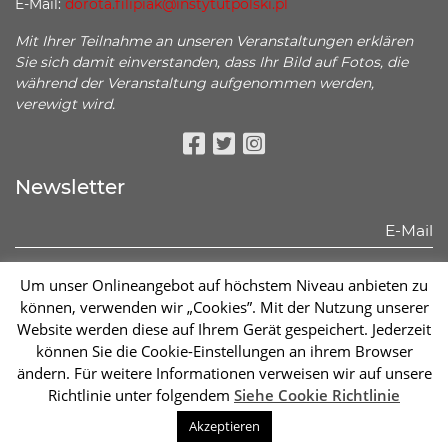
E-Mail:
dorota.filipiak@instytutpolski.pl
Mit Ihrer Teilnahme an unseren Veranstaltungen erklären
Sie sich damit einverstanden, dass Ihr Bild auf Fotos, die
während der Veranstaltung aufgenommen werden,
verewigt wird.
Facebook
Twitter
Instagram
Newsletter
Hiermit erkläre ich, dass ich mich mit den unten stehenden
Um unser Onlineangebot auf höchstem Niveau anbieten zu
Informationen bekannt gemacht habe:
können, verwenden wir „Cookies”. Mit der Nutzung unserer
Mehr sehen
Website werden diese auf Ihrem Gerät gespeichert. Jederzeit
können Sie die Cookie-Einstellungen an ihrem Browser
Abonnieren
ändern. Für weitere Informationen verweisen wir auf unsere
Richtlinie unter folgendem
Siehe Cookie Richtlinie
Sc
Akzeptieren
2026 © Instytut Polski w Berlinie | Wykonanie:
sm32 STUDIO