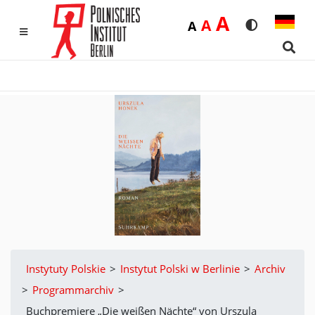
Duża
A
Średnia
A
Domyślna
A
Rozmiar czci
Wersja k
MENU
Sear
Instytuty Polskie
>
Instytut Polski w Berlinie
>
Archiv
>
Programmarchiv
>
Buchpremiere „Die weißen Nächte“ von Urszula