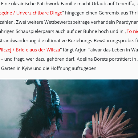
Eine ukrainische Patchwork-Familie macht Urlaub auf Teneriffa, a
będne / Unverzichtbare Dinge
“ hingegen einen Genremix aus Thri
rzählen. Zwei weitere Wettbewerbsbeiträge verhandeln Paardynam
hrigen Schauspielerpaars auch auf der Bühne hoch und in „
To ni
Strandwanderung die ultimative Beziehungs-Bewährungsprobe. f
Wilczej / Briefe aus der Wilcza
“ fängt Arjun Talwar das Leben in W
und fragt, wer dazu gehören darf. Adelina Borets porträtiert in 
en Garten in Kyiw und die Hoffnung aufzugeben.