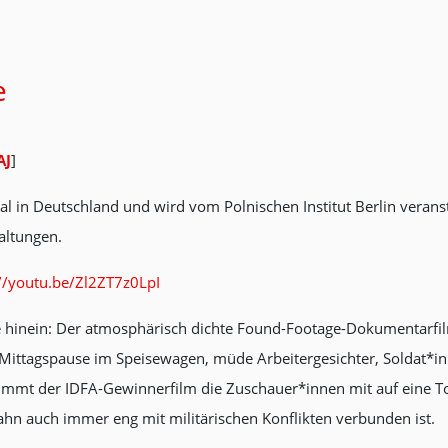
e
AJ
]
al in Deutschland und wird vom Polnischen Institut Berlin veranst
altungen.
://youtu.be/Zl2ZT7z0LpI
hte hinein: Der atmosphärisch dichte Found-Footage-Dokumentarfi
ittagspause im Speisewagen, müde Arbeitergesichter, Soldat*in
immt der IDFA-Gewinnerfilm die Zuschauer*innen mit auf eine Tou
bahn auch immer eng mit militärischen Konflikten verbunden ist.