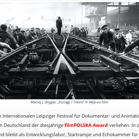
Maciej J. Drygas: „Pociągi / Trains“ © déjà-vu film
Internationalen Leipziger Festival für Dokumentar- und Animat
in Deutschland der diesjährige
filmPOLSKA Award
verliehen. In
und bleibt als Entwicklungslabor, Startrampe und Echokammer f