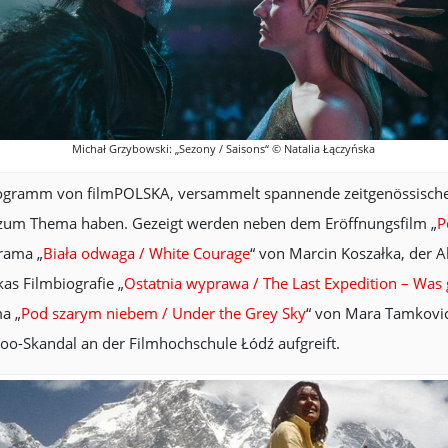
Michał Grzybowski: „Sezony / Saisons“ © Natalia Łączyńska
rogramm von filmPOLSKA, versammelt spannende zeitgenössische 
 zum Thema haben. Gezeigt werden neben dem Eröffnungsfilm „
P
rama „
Biała odwaga / White Courage
“ von Marcin Koszałka, der A
kas Filmbiografie „
Ostatnia wyprawa / The Last Expedition – Was
ma „
Pod szarym niebem / Under the Grey Sky
“ von Mara Tamkovi
oo-Skandal an der Filmhochschule Łódź aufgreift.